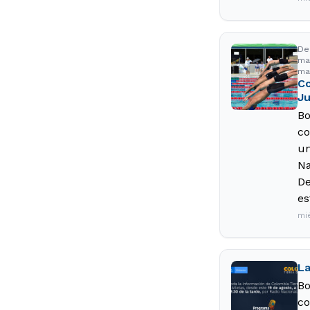
De
ma
ma
Co
Ju
Bo
co
un
Na
De
es
mi
La
Bo
co