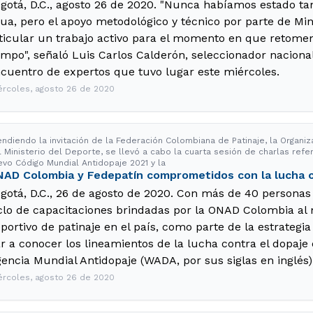
gotá, D.C., agosto 26 de 2020. "Nunca habíamos estado ta
ua, pero el apoyo metodológico y técnico por parte de Mi
ticular un trabajo activo para el momento en que retome
mpo", señaló Luis Carlos Calderón, seleccionador nacional
cuentro de expertos que tuvo lugar este miércoles.
ércoles, agosto 26 de 2020
endiendo la invitación de la Federación Colombiana de Patinaje, la Organi
l Ministerio del Deporte, se llevó a cabo la cuarta sesión de charlas refe
evo Código Mundial Antidopaje 2021 y la
AD Colombia y Fedepatín comprometidos con la lucha c
gotá, D.C., 26 de agosto de 2020. Con más de 40 personas
clo de capacitaciones brindadas por la ONAD Colombia a
portivo de patinaje en el país, como parte de la estrategia
r a conocer los lineamientos de la lucha contra el dopaje 
encia Mundial Antidopaje (WADA, por sus siglas en inglés)
ércoles, agosto 26 de 2020