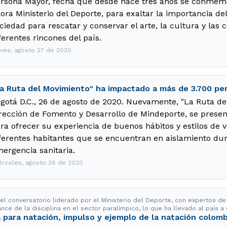
rsona Mayor, fecha que desde hace tres años se conmemo
ora Ministerio del Deporte, para exaltar la importancia de
ciedad para rescatar y conservar el arte, la cultura y la
ferentes rincones del país.
eves, agosto 27 de 2020
a Ruta del Movimiento" ha impactado a más de 3.700 pe
gotá D.C., 26 de agosto de 2020. Nuevamente, "La Ruta del
rección de Fomento y Desarrollo de Mindeporte, se present
ra ofrecer su experiencia de buenos hábitos y estilos de 
ferentes habitantes que se encuentran en aislamiento dur
ergencia sanitaria.
ércoles, agosto 26 de 2020
 el conversatorio liderado por el Ministerio del Deporte, con expertos 
nce de la disciplina en el sector paralímpico, lo que ha llevado al país a
 para natación, impulso y ejemplo de la natación colom