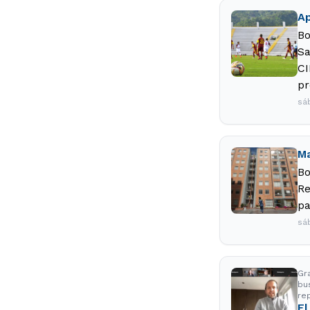
Ap
Bo
Sa
CI
pr
sá
Ma
Bo
Re
pa
sá
Gr
bu
re
El