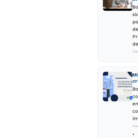
Bo
si
po
de
Pr
de
vi
Mi
cr
Bo
co
en
co
im
mi