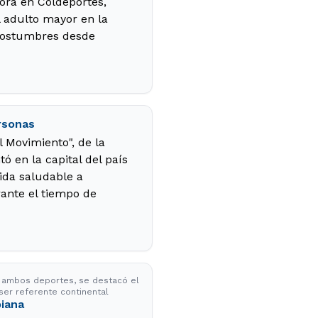
ra en Coldeportes,
l adulto mayor en la
s costumbres desde
rsonas
 Movimiento", de la
ó en la capital del país
vida saludable a
ante el tiempo de
de ambos deportes, se destacó el
 ser referente continental
biana