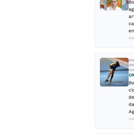
Bo
ag
ar
ca
en
mi
At
de
nu
ON
Bo
ci
de
da
Ag
mi