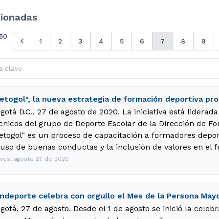
cionadas
50
1
2
3
4
5
6
7
8
9
etogol", la nueva estrategia de formación deportiva p
gotá D.C., 27 de agosto de 2020. La iniciativa está liderada
cnicos del grupo de Deporte Escolar de la Dirección de Fo
etogol" es un proceso de capacitación a formadores depo
 uso de buenas conductas y la inclusión de valores en el f
eves, agosto 27 de 2020
ndeporte celebra con orgullo el Mes de la Persona May
gotá, 27 de agosto. Desde el 1 de agosto se inició la celeb