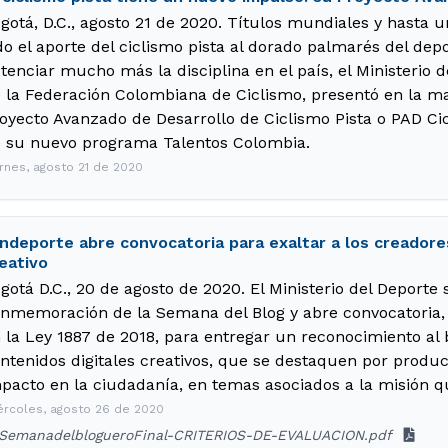
gotá, D.C., agosto 21 de 2020. Títulos mundiales y hasta 
do el aporte del ciclismo pista al dorado palmarés del dep
tenciar mucho más la disciplina en el país, el Ministerio d
 la Federación Colombiana de Ciclismo, presentó en la ma
oyecto Avanzado de Desarrollo de Ciclismo Pista o PAD Cic
 su nuevo programa Talentos Colombia.
ernes, agosto 21 de 2020
ndeporte abre convocatoria para exaltar a los creadore
eativo
gotá D.C., 20 de agosto de 2020. El Ministerio del Deporte
nmemoración de la Semana del Blog y abre convocatoria,
 la Ley 1887 de 2018, para entregar un reconocimiento al
ntenidos digitales creativos, que se destaquen por produci
pacto en la ciudadanía, en temas asociados a la misión q
ércoles, agosto 26 de 2020
SemanadelblogueroFinal-CRITERIOS-DE-EVALUACION.pdf