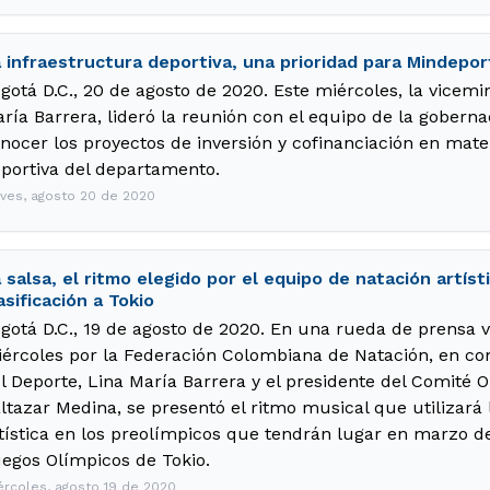
 infraestructura deportiva, una prioridad para Mindepor
gotá D.C., 20 de agosto de 2020. Este miércoles, la vicemin
ría Barrera, lideró la reunión con el equipo de la gobern
nocer los proyectos de inversión y cofinanciación en mate
portiva del departamento.
eves, agosto 20 de 2020
 salsa, el ritmo elegido por el equipo de natación artís
asificación a Tokio
gotá D.C., 19 de agosto de 2020. En una rueda de prensa vi
ércoles por la Federación Colombiana de Natación, en co
l Deporte, Lina María Barrera y el presidente del Comité 
ltazar Medina, se presentó el ritmo musical que utilizará
tística en los preolímpicos que tendrán lugar en marzo de
egos Olímpicos de Tokio.
ércoles, agosto 19 de 2020