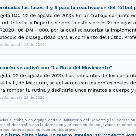
robadas las fases 4 y 5 para la reactivación del fútbol 
gotá D.C., 22 de agosto de 2020. En un trabajo conjunto en
lud, Interior y Deporte, se emitió este viernes 21 de agosto
R2020-106-DMI-1000, por la cual se autoriza la implementa
otocolo de bioseguridad para el comienzo del Fútbol Prof
bado, agosto 22 de 2020
zurén se activó con "La Ruta del Movimiento"
gotá, 22 de agosto de 2020. Los habitantes de los conjunt
al I y II, de Mazurén, se activaron con los profesionales d
ra romper la rutina y dedicarle unos minutos a cuerpo y
bado, agosto 22 de 2020
acias al trabajo en equipo entre el Ministerio del Deporte y la Federació
sca el desarrollo con la detección y promoción de los jóvenes talentos en
presentarán al país en eventos deportivos
 ciclismo pista tiene un nuevo impulso: su Proyecto Av