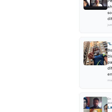
Pe
ah
so
di
ju
"L
Bo
Di
pa
di
em
mi
En
ava
La