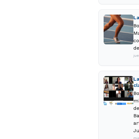
La
Bo
Ma
co
de
ju
La
cl
Bo
mi
de
Ba
ar
Ju
mi