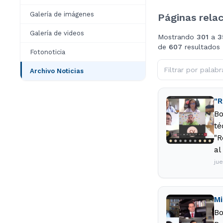
Galería de imágenes
Páginas rela
Galería de videos
Mostrando
301
a
3
de
607
resultados
Fotonoticia
Archivo Noticias
"R
Bo
té
"R
al
ju
Mi
Bo