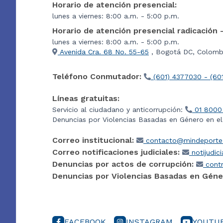
Horario de atención presencial:
lunes a viernes: 8:00 a.m. - 5:00 p.m.
Horario de atención presencial radicación 
lunes a viernes: 8:00 a.m. - 5:00 p.m.
Avenida Cra. 68 No. 55-65
, Bogotá DC, Colombi
Teléfono Conmutador:
(601) 4377030 - (60
Líneas gratuitas:
Servicio al ciudadano y anticorrupción:
01 8000
Denuncias por Violencias Basadas en Género en e
Correo institucional:
contacto@mindeporte.
Correo notificaciones judiciales:
notijudic
Denuncias por actos de corrupción:
contr
Denuncias por Violencias Basadas en Géne
FACEBOOK
INSTAGRAM
YOUTU