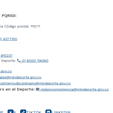
- PQRSD:
a Código postal: 111071
1) 4377100
 910237
l Deporte:
01 8000 114060
gov.co
iales@mindeporte.gov.co
olinternodisciplinario@mindeporte.gov.co
ro en el Deporte:
nisilencioniviolencia@mindeporte.gov.co
BE
X
TIKTOK
LINKEDIN