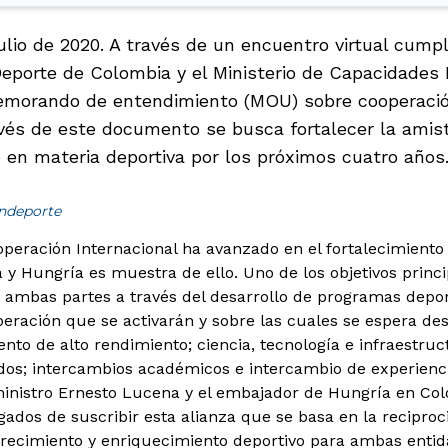
ulio de 2020. A través de un encuentro virtual cumpl
 Deporte de Colombia y el Ministerio de Capacidade
emorando de entendimiento (MOU) sobre cooperació
avés de este documento se busca fortalecer la amist
o en materia deportiva por los próximos cuatro años
indeporte
operación Internacional ha avanzado en el fortalecimiento
 y Hungría es muestra de ello. Uno de los objetivos prin
e ambas partes a través del desarrollo de programas depor
peración que se activarán y sobre las cuales se espera des
nto de alto rendimiento; ciencia, tecnología e infraestruc
dos; intercambios académicos e intercambio de experienci
ministro Ernesto Lucena y el embajador de Hungría en Col
gados de suscribir esta alianza que se basa en la reciproc
recimiento y enriquecimiento deportivo para ambas entid