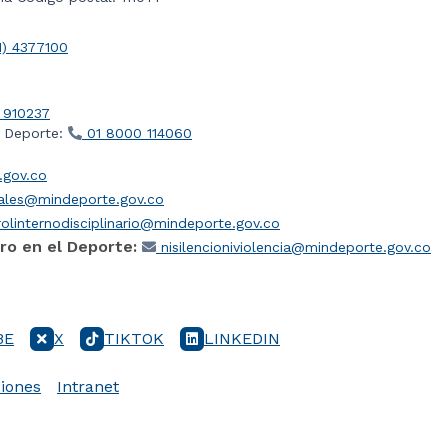
1) 4377100
 910237
l Deporte:
01 8000 114060
gov.co
iales@mindeporte.gov.co
olinternodisciplinario@mindeporte.gov.co
ro en el Deporte:
nisilencioniviolencia@mindeporte.gov.co
BE
X
TIKTOK
LINKEDIN
iones
Intranet