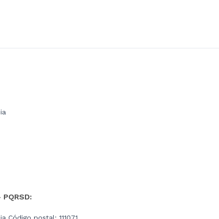
ia
- PQRSD:
a Código postal: 111071