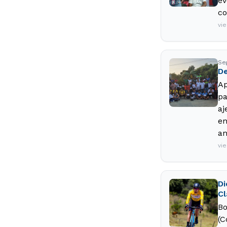
ev
co
vi
Se
De
Ap
pa
aj
en
an
vi
Di
Cl
Bo
(C