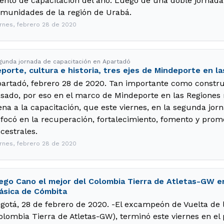
ento de capacitación del año. Luego de una doble jornada 
munidades de la región de Urabá.
ernes, febrero 28 de 2020
gunda jornada de capacitación en Apartadó
porte, cultura e historia, tres ejes de Mindeporte en l
artadó, febrero 28 de 2020. Tan importante como constru
sado, por eso en el marco de Mindeporte en las Regiones
ena a la capacitación, que este viernes, en la segunda jor
focó en la recuperación, fortalecimiento, fomento y prom
cestrales.
ernes, febrero 28 de 2020
ego Cano el mejor del Colombia Tierra de Atletas-GW en
ásica de Cómbita
gotá, 28 de febrero de 2020. -El excampeón de Vuelta de 
olombia Tierra de Atletas-GW), terminó este viernes en el