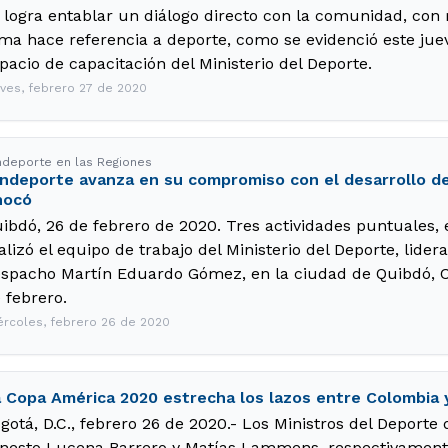
 logra entablar un diálogo directo con la comunidad, con
ma hace referencia a deporte, como se evidenció este jueve
pacio de capacitación del Ministerio del Deporte.
eves, febrero 27 de 2020
ndeporte en las Regiones
ndeporte avanza en su compromiso con el desarrollo dep
hocó
ibdó, 26 de febrero de 2020. Tres actividades puntuales,
alizó el equipo de trabajo del Ministerio del Deporte, lider
spacho Martín Eduardo Gómez, en la ciudad de Quibdó, C
 febrero.
ércoles, febrero 26 de 2020
 Copa América 2020 estrecha los lazos entre Colombia 
gotá, D.C., febrero 26 de 2020.- Los Ministros del Deporte
nesto Lucena Barrero y Matías Lammens, respectivament