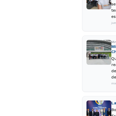
se
te
es
ju
Mi
Mi
C
Qu
re
de
de
mi
La
Bo
Er