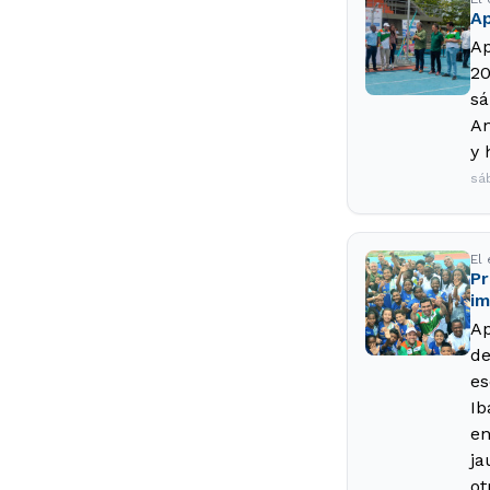
Ap
Ap
20
sá
An
y 
sá
El
Pr
im
Ap
de
es
Ib
en
ja
ot