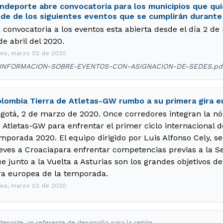
ndeporte abre convocatoria para los municipios que qu
de de los siguientes eventos que se cumplirán durante 
 convocatoria a los eventos esta abierta desde el día 2 de
de abril del 2020.
nes, marzo 02 de 2020
INFORMACION-SOBRE-EVENTOS-CON-ASIGNACION-DE-SEDES.p
lombia Tierra de Atletas-GW rumbo a su primera gira e
gotá, 2 de marzo de 2020. Once corredores integran la n
 Atletas-GW para enfrentar el primer ciclo internacional 
mporada 2020. El equipo dirigido por Luis Alfonso Cely, s
eves a Croaciapara enfrentar competencias previas a la Se
e junto a la Vuelta a Asturias son los grandes objetivos d
ra europea de la temporada.
nes, marzo 02 de 2020
 deporte, un referente de desarrollo para la región