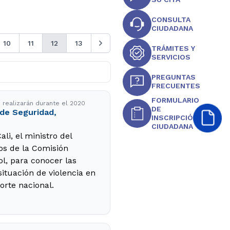
CONSULTA
CIUDADANA
10
11
12
13
TRÁMITES Y
SERVICIOS
PREGUNTAS
FRECUENTES
FORMULARIO
 realizarán durante el 2020
DE
 de Seguridad,
INSCRIPCIÓN
CIUDADANA
li, el ministro del
os de la Comisión
l, para conocer las
ituación de violencia en
orte nacional.