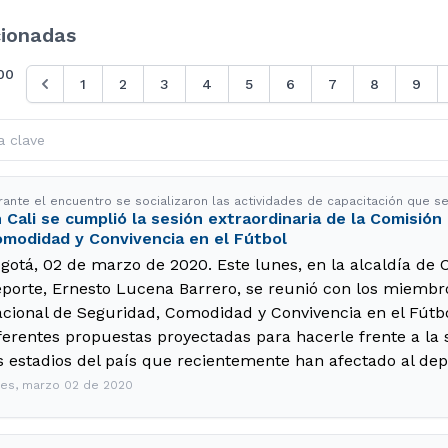
cionadas
00
1
2
3
4
5
6
7
8
9
rante el encuentro se socializaron las actividades de capacitación que se
 Cali se cumplió la sesión extraordinaria de la Comisión
modidad y Convivencia en el Fútbol
gotá, 02 de marzo de 2020. Este lunes, en la alcaldía de Ca
porte, Ernesto Lucena Barrero, se reunió con los miembr
cional de Seguridad, Comodidad y Convivencia en el Fútbo
ferentes propuestas proyectadas para hacerle frente a la s
s estadios del país que recientemente han afectado al dep
nes, marzo 02 de 2020