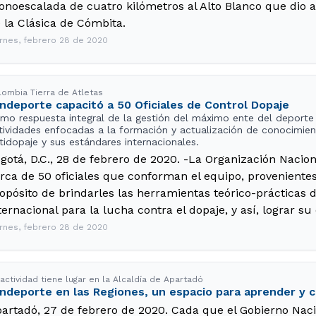
onoescalada de cuatro kilómetros al Alto Blanco que dio a
 la Clásica de Cómbita.
ernes, febrero 28 de 2020
lombia Tierra de Atletas
ndeporte capacitó a 50 Oficiales de Control Dopaje
mo respuesta integral de la gestión del máximo ente del deporte 
tividades enfocadas a la formación y actualización de conocimie
tidopaje y sus estándares internacionales.
gotá, D.C., 28 de febrero de 2020. -La Organización Nacion
rca de 50 oficiales que conforman el equipo, provenientes 
opósito de brindarles las herramientas teórico-prácticas de
ternacional para la lucha contra el dopaje, y así, lograr su 
ernes, febrero 28 de 2020
actividad tiene lugar en la Alcaldía de Apartadó
ndeporte en las Regiones, un espacio para aprender y 
artadó, 27 de febrero de 2020. Cada que el Gobierno Nacio