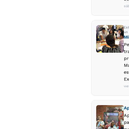
sá
Es
un 
Mi
Pe
tr
pr
Ma
es
Ex
vi
Ap
Ap
pa