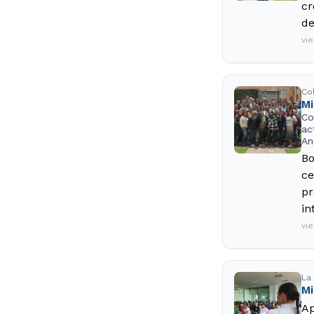
cr
de
vi
Co
Mi
Co
ac
An
Bo
ce
pr
in
vi
La 
Mi
Ap