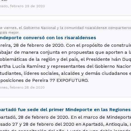
bado, febrero 29 de 2020
te viernes, el Gobierno Nacional y la comunidad risaraldense compartieron 
país mejor.
ndeporte conversó con los risaraldenses
reira, 28 de febrero de 2020. Con el propósito de construi
abajar de manera conjunta en propuestas que aporten a la
oblemáticas de la región y del país, el Presidente Iván Duq
rtha Lucía Ramírez y representantes del Gobierno Nacion
tudiantes, líderes sociales, alcaldes y demás ciudadanos 
posiciones de Pereira ?? EXPOFUTURO.
ernes, febrero 28 de 2020
artadó fue sede del primer Mindeporte en las Regiones
artadó, 28 de febrero de 2020. En el marco de Mindeporte 
sado 27 y 28 de febrero del 2020 en Apartadó, Antioquia, s