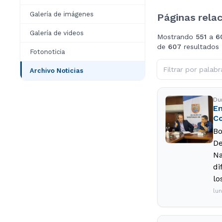
Galería de imágenes
Páginas rela
Galería de videos
Mostrando
551
a
6
de
607
resultados
Fotonoticia
Archivo Noticias
Du
En
Co
Bo
De
Na
di
lo
lu