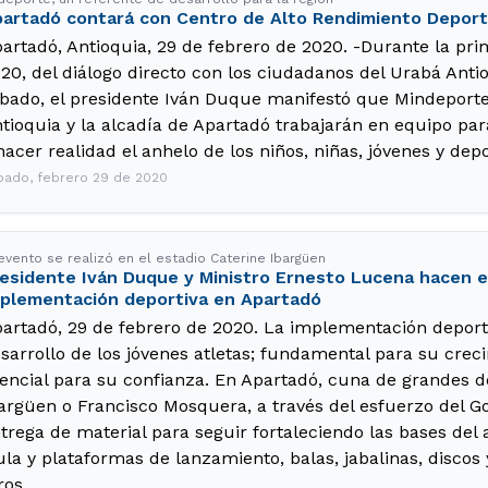
artadó contará con Centro de Alto Rendimiento Deport
artadó, Antioquia, 29 de febrero de 2020. -Durante la pri
20, del diálogo directo con los ciudadanos del Urabá Ant
bado, el presidente Iván Duque manifestó que Mindeporte
tioquia y la alcadía de Apartadó trabajarán en equipo par
hacer realidad el anhelo de los niños, niñas, jóvenes y depo
bado, febrero 29 de 2020
 evento se realizó en el estadio Caterine Ibargüen
esidente Iván Duque y Ministro Ernesto Lucena hacen 
plementación deportiva en Apartadó
artadó, 29 de febrero de 2020. La implementación deportiv
sarrollo de los jóvenes atletas; fundamental para su creci
encial para su confianza. En Apartadó, cuna de grandes d
argüen o Francisco Mosquera, a través del esfuerzo del Go
trega de material para seguir fortaleciendo las bases del
ula y plataformas de lanzamiento, balas, jabalinas, discos
ros.