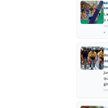
Mi
se
La
2 
lu
Co
Bo
de
te
ju
qu
gi
lu
El