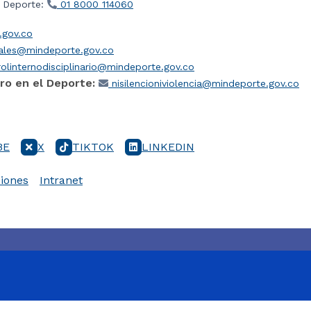
l Deporte:
01 8000 114060
gov.co
iales@mindeporte.gov.co
olinternodisciplinario@mindeporte.gov.co
ro en el Deporte:
nisilencioniviolencia@mindeporte.gov.co
BE
X
TIKTOK
LINKEDIN
iones
Intranet