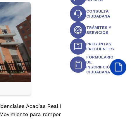
CONSULTA
CIUDADANA
TRÁMITES Y
SERVICIOS
PREGUNTAS
FRECUENTES
FORMULARIO
DE
INSCRIPCIÓN
CIUDADANA
denciales Acacías Real I
l Movimiento para romper