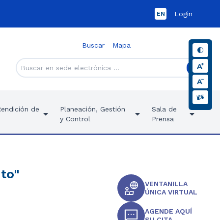
Login
EN
Buscar
Mapa
Rendición de
Planeación, Gestión
Sala de
y Control
Prensa
to"
VENTANILLA
ÚNICA VIRTUAL
AGENDE AQUÍ
SU CITA