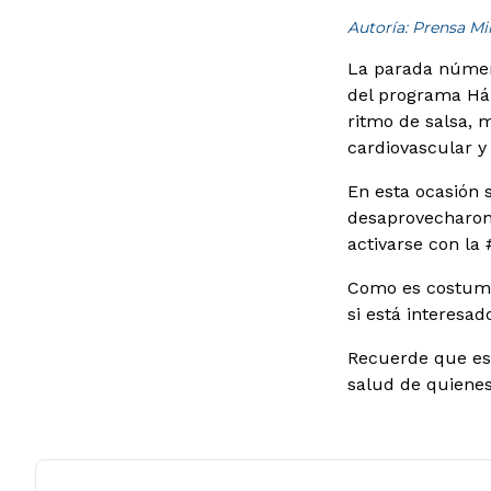
Autoría: Prensa M
La parada número
del programa Háb
ritmo de salsa, 
cardiovascular y
En esta ocasión 
desaprovecharon 
activarse con la
Como es costumbr
si está interesad
Recuerde que est
salud de quienes 