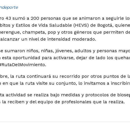
indeporte
 43 sumó a 200 personas que se animaron a seguirle los 
itos y Estilos de Vida Saludable (HEVS) de Bogotá, quienes
merengue, champeta, pop y otros géneros que permiten des
 alcanzar un nivel de intensidad moderado.
se sumaron niños, niñas, jóvenes, adultos y personas may
esta oportunidad para activarse, dejar de lado los quehac
 #RutaDelMovimiento.
e, la ruta continuará su recorrido por otros puntos de la
o en que la ruta visite su conjunto, lo invitamos a inscribir
a actividad se realiza bajo medidas y protocolos de bios
la reciben y del equipo de profesionales que la realiza.