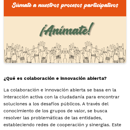
¿Qué es colaboración e innovación abierta?
Infografía institucional del Ministerio de Deporte de Colombia
¿Qué es colaboración e innovación abierta?
La colaboración e innovación abierta se basa en la
interacción activa con la ciudadanía para encontrar
soluciones a los desafíos públicos. A través del
conocimiento de los grupos de valor, se busca
resolver las problemáticas de las entidades,
estableciendo redes de cooperación y sinergias. Este