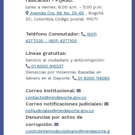
radicación - PQRSD:
lunes a viernes: 8:00 a.m. - 5:00 p.m.
Avenida Cra. 68 No. 55-65
, Bogotá
DC, Colombia Código postal: 111071
Teléfono Conmutador:
(601)
4377030 - (601) 4377100
Líneas gratuitas:
Servicio al ciudadano y anticorrupción:
01 8000 910237
Denuncias por Violencias Basadas en
Género en el Deporte:
01 8000 114060
Correo institucional:
contacto@mindeporte.gov.co
Correo notificaciones judiciales:
notijudiciales@mindeporte.gov.co
Denuncias por actos de
corrupción:
controlinternodisciplinario@mindeporte.g