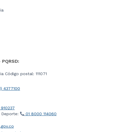
ia
- PQRSD:
a Código postal: 111071
1) 4377100
 910237
l Deporte:
01 8000 114060
gov.co