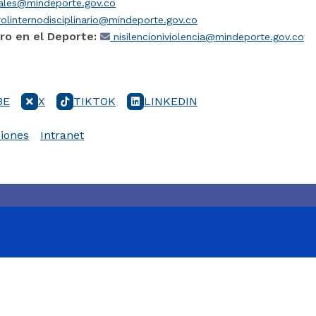
iales@mindeporte.gov.co
olinternodisciplinario@mindeporte.gov.co
ro en el Deporte:
nisilencioniviolencia@mindeporte.gov.co
BE
X
TIKTOK
LINKEDIN
iones
Intranet