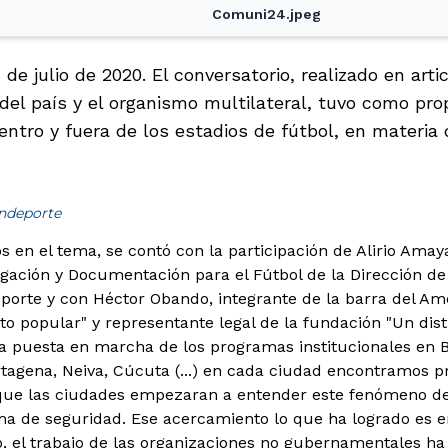
Comuni24.jpeg
4 de julio de 2020. El conversatorio, realizado en art
del país y el organismo multilateral, tuvo como pro
entro y fuera de los estadios de fútbol, en materia
indeporte
os en el tema, se contó con la participación de Alirio Ama
igación y Documentación para el Fútbol de la Dirección de 
porte y con Héctor Obando, integrante de la barra del Amé
to popular" y representante legal de la fundación "Un distr
la puesta en marcha de los programas institucionales en B
rtagena, Neiva, Cúcuta (...) en cada ciudad encontramos 
 que las ciudades empezaran a entender este fenómeno d
ma de seguridad. Ese acercamiento lo que ha logrado es e
, el trabajo de las organizaciones no gubernamentales ha s