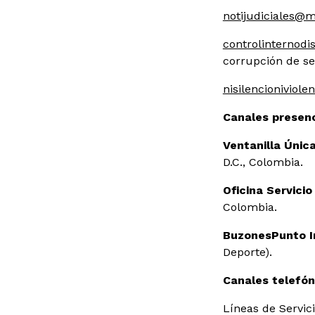
notijudiciales@m
controlinternodi
corrupción de se
nisilencioniviol
Canales presenc
Ventanilla Únic
D.C., Colombia.
Oficina Servicio
Colombia.
Buzones
Punto I
Deporte).
Canales telefón
Líneas de Servic