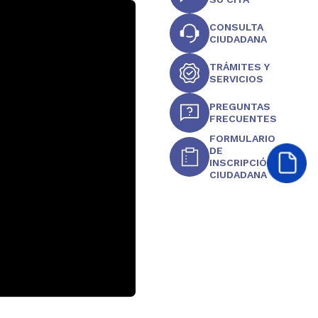
CONSULTA
CIUDADANA
TRÁMITES Y
SERVICIOS
PREGUNTAS
FRECUENTES
FORMULARIO
DE
INSCRIPCIÓN
CIUDADANA