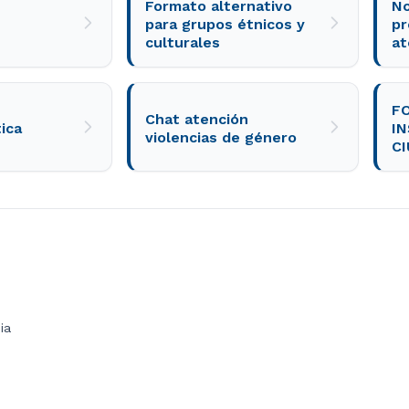
Formato alternativo
No
para grupos étnicos y
pr
culturales
at
F
Chat atención
ica
I
violencias de género
C
ia