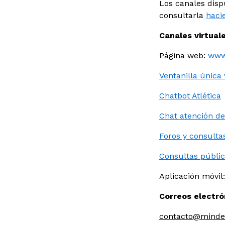
Los canales disp
consultarla
haci
Canales virtuale
Página web:
www
Ventanilla única 
Chatbot Atlética
Chat atención de
Foros y consulta
Consultas públi
Aplicación móvil
Correos electró
contacto@mindep