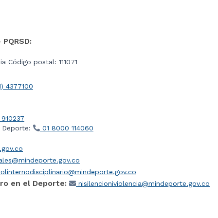
- PQRSD:
a Código postal: 111071
1) 4377100
 910237
l Deporte:
01 8000 114060
gov.co
iales@mindeporte.gov.co
olinternodisciplinario@mindeporte.gov.co
ro en el Deporte:
nisilencioniviolencia@mindeporte.gov.co