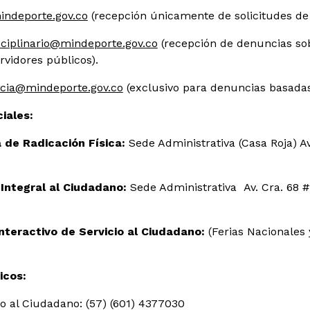
indeporte.gov.co
(recepción únicamente de solicitudes de 
sciplinario@mindeporte.gov.co
(recepción de denuncias sob
rvidores públicos).
encia@mindeporte.gov.co
(exclusivo para denuncias basadas
iales:
a de Radicación Física:
Sede Administrativa (Casa Roja) Av
 Integral al Ciudadano:
Sede Administrativa Av. Cra. 68 #
nteractivo de Servicio al Ciudadano:
(Ferias Nacionales 
icos:
io al Ciudadano: (57) (601) 4377030