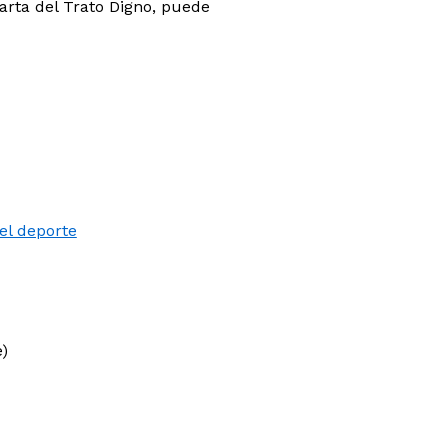
arta del Trato Digno, puede
el deporte
e)