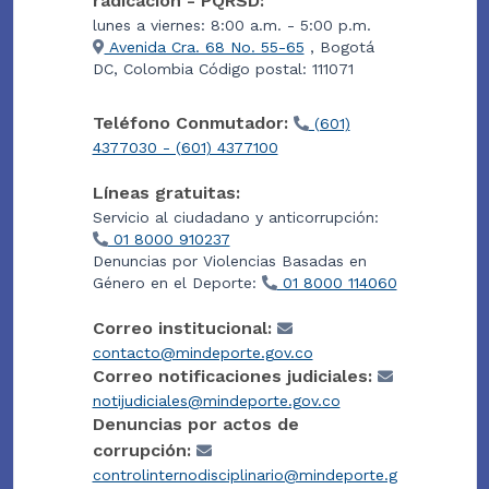
radicación - PQRSD:
lunes a viernes: 8:00 a.m. - 5:00 p.m.
Avenida Cra. 68 No. 55-65
, Bogotá
DC, Colombia Código postal: 111071
Teléfono Conmutador:
(601)
4377030 - (601) 4377100
Líneas gratuitas:
Servicio al ciudadano y anticorrupción:
01 8000 910237
Denuncias por Violencias Basadas en
Género en el Deporte:
01 8000 114060
Correo institucional:
contacto@mindeporte.gov.co
Correo notificaciones judiciales:
notijudiciales@mindeporte.gov.co
Denuncias por actos de
corrupción:
controlinternodisciplinario@mindeporte.g