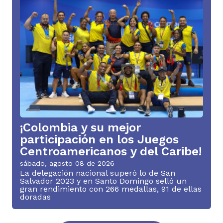
¡Colombia y su mejor
participación en los Juegos
Centroamericanos y del Caribe!
sábado, agosto 08 de 2026
La delegación nacional superó lo de San
Salvador 2023 y en Santo Domingo selló un
gran rendimiento con 266 medallas, 91 de ellas
doradas