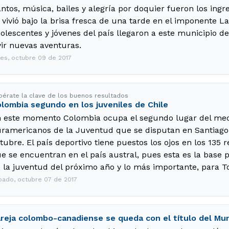
ntos, música, bailes y alegría por doquier fueron los ingre
 vivió bajo la brisa fresca de una tarde en el imponente L
olescentes y jóvenes del país llegaron a este municipio de
vir nuevas aventuras.
nes, octubre 09 de 2017
pérate la clave de los buenos resultados
lombia segundo en los juveniles de Chile
 este momento Colombia ocupa el segundo lugar del medal
ramericanos de la Juventud que se disputan en Santiago 
tubre. El país deportivo tiene puestos los ojos en los 135
e se encuentran en el país austral, pues esta es la base 
 la juventud del próximo año y lo más importante, para T
bado, octubre 07 de 2017
reja colombo-canadiense se queda con el título del Mu