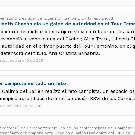
venezolana es líder de la general, la montaña y la regularidad
libeth Chacón dio un golpe de autoridad en el Tour Fem
 poderío del ciclismo extranjero volvió a relucir en las ca
 evidenció la venezolana del Cycling Girls Team, Lilibeth 
 autoridad en el primer puerto del Tour Femenino, en el 
 defensora del título, Ana Cristina Sanabria.
rtes, octubre 10 de 2017
r campista es todo un reto
 Calima del Darién realizó el reto campista, un espacio pa
incipios aprendidos durante la edición XXVI de los Camp
nes, octubre 09 de 2017
 director (E) de Coldeportes fue uno de los conferencistas del Congreso 
stconflicto que empezó este lunes en el salón Presidente del IDRD de B