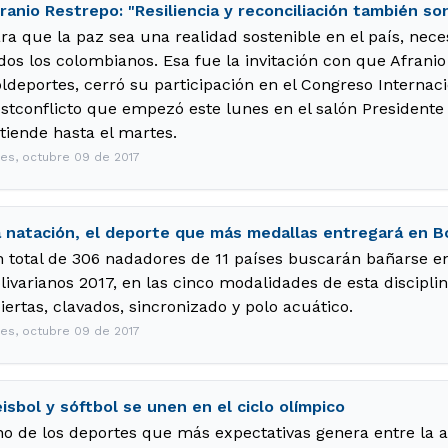
ranio Restrepo: "Resiliencia y reconciliación también s
ra que la paz sea una realidad sostenible en el país, nec
dos los colombianos. Esa fue la invitación con que Afranio 
ldeportes, cerró su participación en el Congreso Internac
stconflicto que empezó este lunes en el salón Presidente
tiende hasta el martes.
nes, octubre 09 de 2017
 natación, el deporte que más medallas entregará en Bo
 total de 306 nadadores de 11 países buscarán bañarse e
livarianos 2017, en las cinco modalidades de esta discipli
iertas, clavados, sincronizado y polo acuático.
nes, octubre 09 de 2017
isbol y sóftbol se unen en el ciclo olímpico
o de los deportes que más expectativas genera entre la a