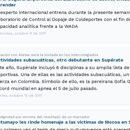
prender
 experto internacional entrena durante la presente semana
boratorio de Control al Dopaje de Coldeportes con el fin de
pacidad analítica frente a la WADA
ércoles, octubre 11 de 2017
ación con Aletas será la invitada en los intercolegiados
tividades subacuáticas, otro debutante en Supérate
te año, Supérate incluyó 6 disciplinas a su amplia lista 
portivas. Una de ellas es las actividades subacuáticas, u
erza en Colombia. Símbolo de ello, es la pereirana Sofía 
cord mundial en apnea el 5 de julio pasado.
rtes, octubre 10 de 2017
 dignidad por encima del resultado de un marcador
tumayo les rinde homenaje a las víctimas de Mocoa en
r primera vez el tenis de mesa putumayense está presente