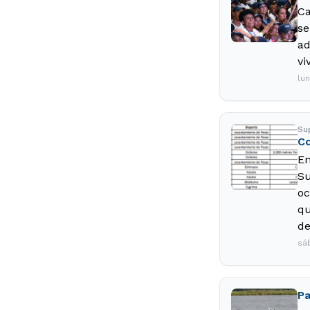
Ca
se
ad
vi
lu
Su
Co
En
Su
oc
qu
de
sá
Pa