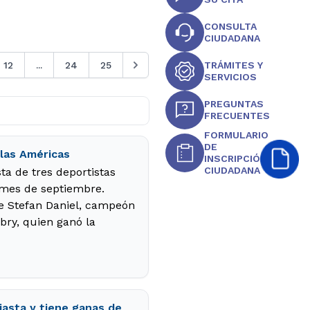
CONSULTA
CIUDADANA
12
...
24
25
TRÁMITES Y
SERVICIOS
PREGUNTAS
FRECUENTES
FORMULARIO
DE
 las Américas
INSCRIPCIÓN
CIUDADANA
ta de tres deportistas
 mes de septiembre.
se Stefan Daniel, campeón
bry, quien ganó la
iasta y tiene ganas de