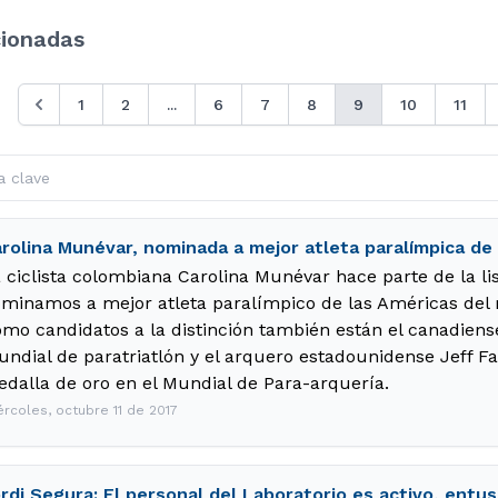
cionadas
1
2
...
6
7
8
9
10
11
rolina Munévar, nominada a mejor atleta paralímpica de
 ciclista colombiana Carolina Munévar hace parte de la lis
minamos a mejor atleta paralímpico de las Américas del
mo candidatos a la distinción también están el canadien
ndial de paratriatlón y el arquero estadounidense Jeff Fa
dalla de oro en el Mundial de Para-arquería.
ércoles, octubre 11 de 2017
rdi Segura: El personal del Laboratorio es activo, entus