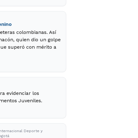
enino
rreteras colombianas. Así
Chacón, quien dio un golpe
que superó con mérito a
ra evidenciar los
amentos Juveniles.
Internacional Deporte y
ogotá