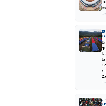
Ju
es
lu
El
Lu
En
qu
Na
la
Co
re
Za
lu
El
En