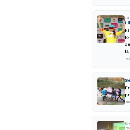
La 
Li
El
lo
de
la
ma
Se
En
pr
lu
El
Po