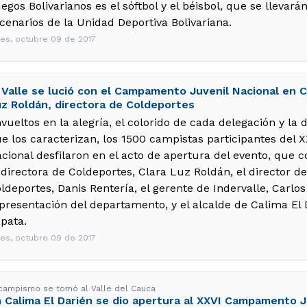
egos Bolivarianos es el sóftbol y el béisbol, que se llevar
cenarios de la Unidad Deportiva Bolivariana.
nes, octubre 09 de 2017
 Valle se lució con el Campamento Juvenil Nacional en Ca
z Roldán, directora de Coldeportes
vueltos en la alegría, el colorido de cada delegación y la d
e los caracterizan, los 1500 campistas participantes del
cional desfilaron en el acto de apertura del evento, que c
 directora de Coldeportes, Clara Luz Roldán, el director 
ldeportes, Danis Rentería, el gerente de Indervalle, Carlos
presentación del departamento, y el alcalde de Calima El 
pata.
nes, octubre 09 de 2017
 campismo se tomó al Valle del Cauca
 Calima El Darién se dio apertura al XXVI Campamento J