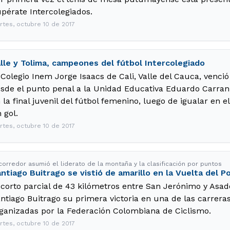
pérate Intercolegiados.
rtes, octubre 10 de 2017
lle y Tolima, campeones del fútbol Intercolegiado
 Colegio Inem Jorge Isaacs de Cali, Valle del Cauca, venci
sde el punto penal a la Unidad Educativa Eduardo Carranz
 la final juvenil del fútbol femenino, luego de igualar en 
 gol.
rtes, octubre 10 de 2017
 corredor asumió el liderato de la montaña y la clasificación por puntos
ntiago Buitrago se vistió de amarillo en la Vuelta del P
 corto parcial de 43 kilómetros entre San Jerónimo y Asad
ntiago Buitrago su primera victoria en una de las carrera
ganizadas por la Federación Colombiana de Ciclismo.
rtes, octubre 10 de 2017