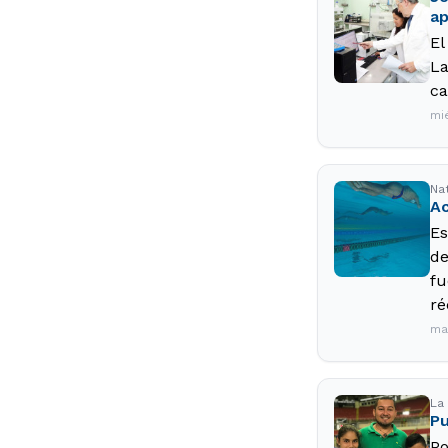
a
El
La
ca
mi
Nat
Ac
Es
de
fu
ré
ma
La
Pu
Po