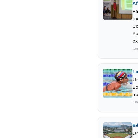
Af
Pa
to
Co
Po
ex
lu
La
Un
Bo
ab
lu
Bé
Un