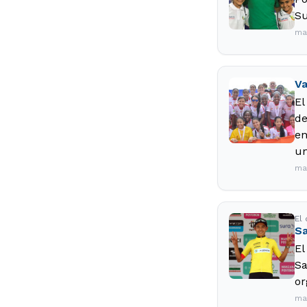
Su
ma
Va
El
de
en
un
ma
El
Sa
El
Sa
or
ma