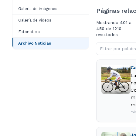
Galería de imágenes
Páginas rela
Galería de videos
Mostrando
401
a
450
de
1210
Fotonoticia
resultados
Archivo Noticias
Ca
La
no
Co
mu
me
mi
Jo