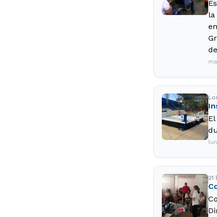
Es
la
en
Gr
de
ma
Lo
In
El
du
lu
21 
Co
Co
Di