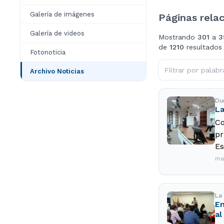
Galería de imágenes
Páginas rela
Galería de videos
Mostrando
301
a
3
de
1210
resultados
Fotonoticia
Archivo Noticias
Du
La
Co
pr
Es
ma
La
En
al