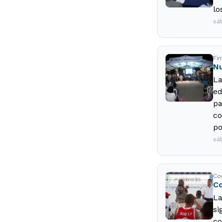
lo
sá
Fin
Nu
La
ed
pa
co
po
sá
Co
Co
La
si
co