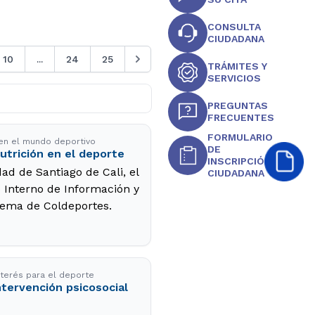
CONSULTA
CIUDADANA
10
...
24
25
TRÁMITES Y
SERVICIOS
PREGUNTAS
FRECUENTES
FORMULARIO
 en el mundo deportivo
DE
utrición en el deporte
INSCRIPCIÓN
ad de Santiago de Cali, el
CIUDADANA
o Interno de Información y
stema de Coldeportes.
nterés para el deporte
ntervención psicosocial