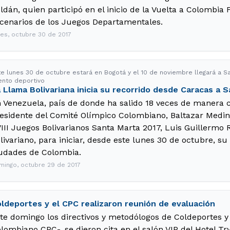
ldán, quien participó en el inicio de la Vuelta a Colombia 
cenarios de los Juegos Departamentales.
nes, octubre 30 de 2017
te lunes 30 de octubre estará en Bogotá y el 10 de noviembre llegará a Sa
ento deportivo
 Llama Bolivariana inicia su recorrido desde Caracas a 
 Venezuela, país de donde ha salido 18 veces de manera c
esidente del Comité Olímpico Colombiano, Baltazar Medina,
III Juegos Bolivarianos Santa Marta 2017, Luis Guillermo R
livariano, para iniciar, desde este lunes 30 de octubre, su
udades de Colombia.
mingo, octubre 29 de 2017
ldeportes y el CPC realizaron reunión de evaluación
te domingo los directivos y metodólogos de Coldeportes y
lombiano CPC-, se dieron cita en el salón VIP del Hotel Tr