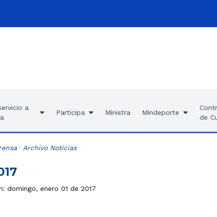
ervicio a
Contr
Participa
Ministra
Mindeporte
ía
de C
rensa
Archivo Noticias
017
ón: domingo, enero 01 de 2017