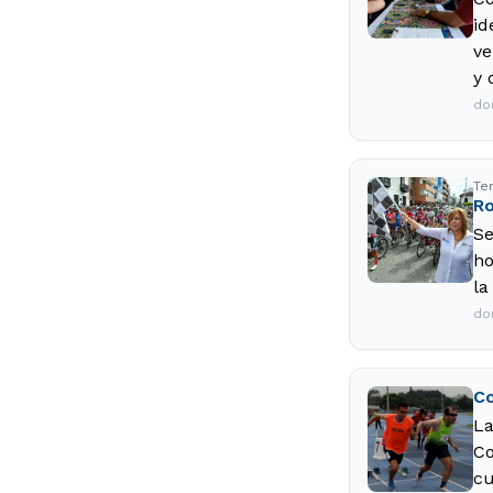
id
ve
y 
do
Te
Ro
Se
ho
la
do
Co
La
Co
cu