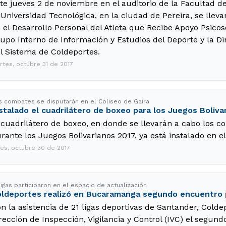
te jueves 2 de noviembre en el auditorio de la Facultad de
 Universidad Tecnológica, en la ciudad de Pereira, se llev
 el Desarrollo Personal del Atleta que Recibe Apoyo Psicos
upo Interno de Información y Estudios del Deporte y la D
l Sistema de Coldeportes.
rtes, octubre 31 de 2017
s combates se disputarán en el Coliseo de Gaira
stalado el cuadrilátero de boxeo para los Juegos Boliva
 cuadrilátero de boxeo, en donde se llevarán a cabo los c
rante los Juegos Bolivarianos 2017, ya está instalado en el
nes, octubre 30 de 2017
ligas participaron en el espacio de actualización
ldeportes realizó en Bucaramanga segundo encuentro p
n la asistencia de 21 ligas deportivas de Santander, Colde
rección de Inspección, Vigilancia y Control (IVC) el segun