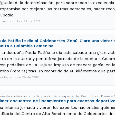
 igualdad, la determinación, pero sobre todo la excelencia
mpromiso por mejorar las marcas personales, hacer récor
l podio.
mingo, octubre 29 de 2017
ula Patiño le dio al Coldeportes-Zenú-Claro una victori
elta a Colombia Femenina
 antioqueña Paula Patiño le dio este sábado una gran vict
aro en la cuarta y penúltima jornada de la Vuelta a Colo
ven pedalista de La Ceja se impuso de manera genial en la
mbo (Pereira) tras un recorrido de 68 kilómetros que part
bado, octubre 28 de 2017
 evento contó con la participación de la experta del Reino Unido, Daniela
imer encuentro de lineamientos para eventos deportiv
a intensa jornada vivieron los expertos nacionales quiene
ditorio del Centro de Alto Rendimiento de Coldeportes, in