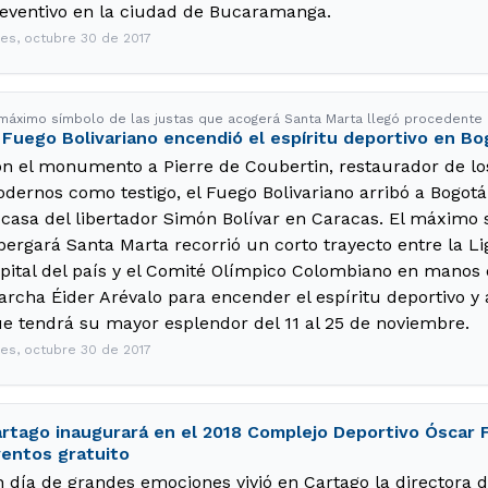
eventivo en la ciudad de Bucaramanga.
nes, octubre 30 de 2017
 máximo símbolo de las justas que acogerá Santa Marta llegó procedente
 Fuego Bolivariano encendió el espíritu deportivo en B
n el monumento a Pierre de Coubertin, restaurador de l
dernos como testigo, el Fuego Bolivariano arribó a Bogotá 
 casa del libertador Simón Bolívar en Caracas. El máximo 
bergará Santa Marta recorrió un corto trayecto entre la Li
pital del país y el Comité Olímpico Colombiano en mano
rcha Éider Arévalo para encender el espíritu deportivo y 
e tendrá su mayor esplendor del 11 al 25 de noviembre.
nes, octubre 30 de 2017
rtago inaugurará en el 2018 Complejo Deportivo Óscar 
entos gratuito
 día de grandes emociones vivió en Cartago la directora 