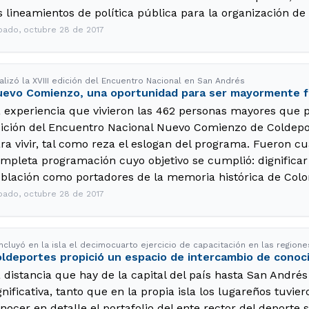
s lineamientos de política pública para la organización de
bado, octubre 28 de 2017
alizó la XVIII edición del Encuentro Nacional en San Andrés
evo Comienzo, una oportunidad para ser mayormente f
 experiencia que vivieron las 462 personas mayores que pa
ición del Encuentro Nacional Nuevo Comienzo de Coldepor
ra vivir, tal como reza el eslogan del programa. Fueron c
mpleta programación cuyo objetivo se cumplió: dignificar 
blación como portadores de la memoria histórica de Colo
bado, octubre 28 de 2017
ncluyó en la isla el decimocuarto ejercicio de capacitación en las regione
ldeportes propició un espacio de intercambio de cono
 distancia que hay de la capital del país hasta San André
gnificativa, tanto que en la propia isla los lugareños tuvier
nocer en detalle el portafolio del ente rector del deporte 