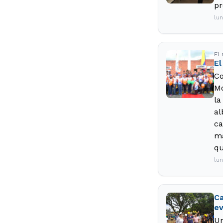
pr
lu
El
El
Co
Mo
la
al
ca
ma
qu
lu
Ca
ev
Un