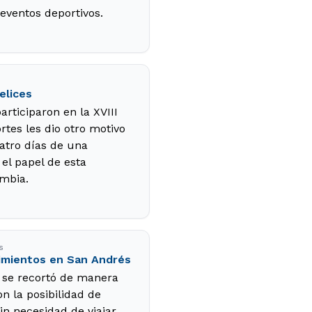
 eventos deportivos.
elices
rticiparon en la XVIII
tes les dio otro motivo
uatro días de una
el papel de esta
mbia.
s
cimientos en San Andrés
s se recortó de manera
on la posibilidad de
sin necesidad de viajar