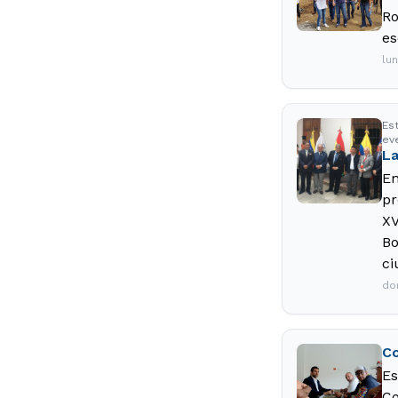
Ro
es
lu
Es
ev
La
En
pr
XV
Bo
ci
do
Co
Es
Co