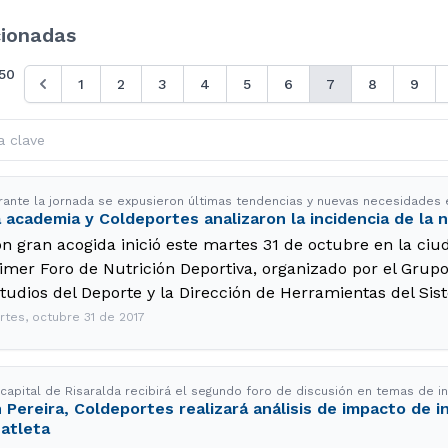
cionadas
50
1
2
3
4
5
6
7
8
9
rante la jornada se expusieron últimas tendencias y nuevas necesidades
 academia y Coldeportes analizaron la incidencia de la n
n gran acogida inició este martes 31 de octubre en la ciud
imer Foro de Nutrición Deportiva, organizado por el Grup
tudios del Deporte y la Dirección de Herramientas del Si
rtes, octubre 31 de 2017
 capital de Risaralda recibirá el segundo foro de discusión en temas de i
 Pereira, Coldeportes realizará análisis de impacto de i
 atleta