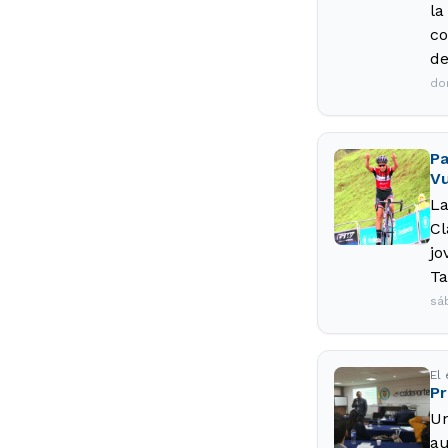
la
co
de
do
Pa
Vu
La
Cl
jo
Ta
sá
El
Pr
Un
au