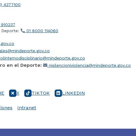
1) 4377100
 910237
l Deporte:
01 8000 114060
gov.co
iales@mindeporte.gov.co
olinternodisciplinario@mindeporte.gov.co
ro en el Deporte:
nisilencioniviolencia@mindeporte.gov.co
BE
X
TIKTOK
LINKEDIN
iones
Intranet