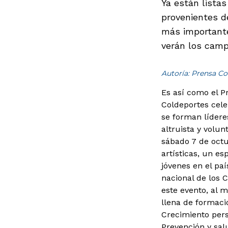
Ya están lista
provenientes d
más importante
verán los camp
Autoría: Prensa Co
Es así como el 
Coldeportes cele
se forman lídere
altruista y volun
sábado 7 de octu
artísticas, un es
jóvenes en el pa
nacional de los 
este evento, al m
llena de formaci
Crecimiento pers
Prevención y sal