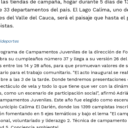
s las tiendas de campaña, hogar durante 5 días de 1
e 33 departamentos del país. El Lago Calima, uno de
s del Valle del Cauca, será el paisaje que hasta el
istas.
ldeportes
Programa de Campamentos Juveniles de la dirección de Fo
bra su cumpleaños número 37 y llega a su versión 26 del
s entre los 14 y 28 años, para que promuevan valores de se
tario para el trabajo comunitario.
"El acto inaugural se rea
bre a las 3 de la tarde. Donde tendremos presentaciones 
pectáculo de vela y todo lo que tiene que ver con la dinám
ís, como un escenario de participación social", afirmó Adr
Campamentos Juveniles. Este año fue elegido como escenar
unicipio Calima El Darién, donde los 1399 campistas inscri
ón fomentando en 5 ejes temáticos y bajo el lema "El camp
onal, voluntariado y liderazgo 2. Técnica de campamento 
ud 5. Conciencia ambiental