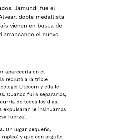
iados. Jamundí fue el
Alvear, doble medallista
país vienen en busca de
i arrancando el nuevo
ar aparecería en el
 reclutó a la triple
olegio Litecom y ella le
s. Cuando fui a separarlos,
urría de todos los días,
la expulsaran le insinuamos
sa fuerza".
ña. Un lugar pequeño,
ímpico’, y que con orgullo