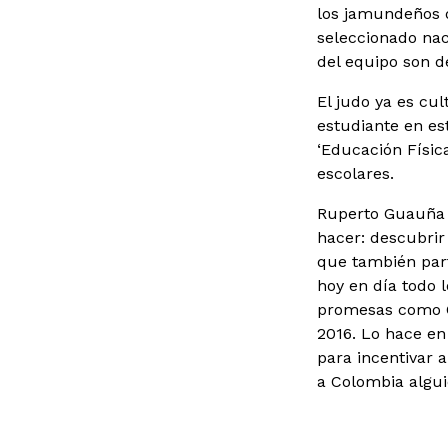
los jamundeños d
seleccionado nac
del equipo son d
El judo ya es cul
estudiante en es
‘Educación Físic
escolares.
Ruperto Guauña 
hacer: descubrir
que también part
hoy en día todo 
promesas como C
2016. Lo hace en
para incentivar a
a Colombia alguie