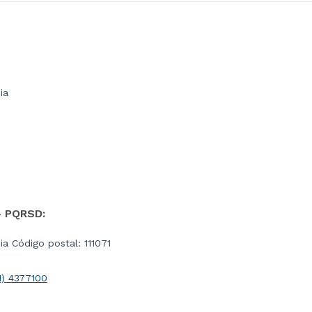
ia
- PQRSD:
a Código postal: 111071
1) 4377100