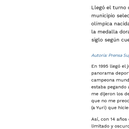
Llegó el turno 
municipio selec
olímpica nacida
la medalla dor
siglo según cu
Autoría: Prensa Su
En 1995 llegó el
panorama deportiv
campeona mundial
estaba pegando a
me dijeron los d
que no me preocu
(a Yuri) que hic
Así, con 14 años
limitado y oscur