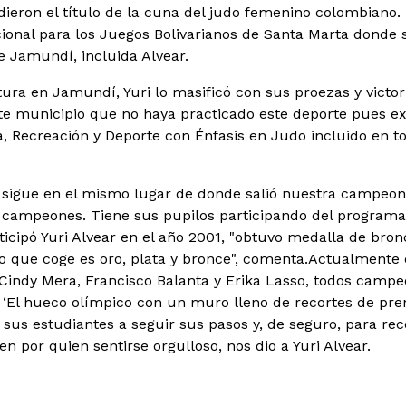
ieron el título de la cuna del judo femenino colombiano. F
ional para los Juegos Bolivarianos de Santa Marta donde 
e Jamundí, incluida Alvear.
tura en Jamundí, Yuri lo masificó con sus proezas y victor
te municipio que no haya practicado este deporte pues ex
a, Recreación y Deporte con Énfasis en Judo incluido en to
sigue en el mismo lugar de donde salió nuestra campeon
 campeones. Tiene sus pupilos participando del programa
icipó Yuri Alvear en el año 2001, "obtuvo medalla de bron
lo que coge es oro, plata y bronce", comenta.
Actualmente 
indy Mera, Francisco Balanta y Erika Lasso, todos campe
 ‘El hueco olímpico con un muro lleno de recortes de pren
 sus estudiantes a seguir sus pasos y, de seguro, para rec
n por quien sentirse orgulloso, nos dio a Yuri Alvear.