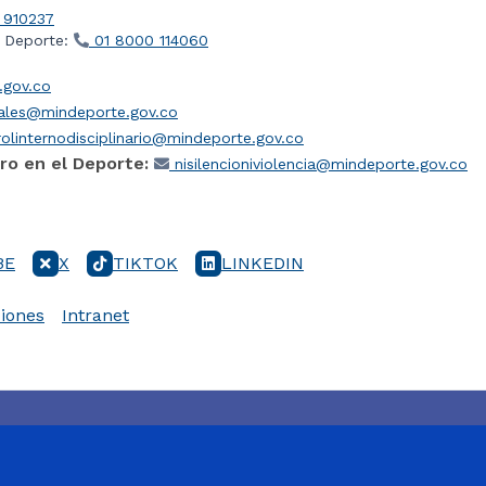
 910237
l Deporte:
01 8000 114060
gov.co
iales@mindeporte.gov.co
olinternodisciplinario@mindeporte.gov.co
ro en el Deporte:
nisilencioniviolencia@mindeporte.gov.co
BE
X
TIKTOK
LINKEDIN
iones
Intranet