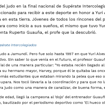
del judo en la final nacional de Supérate Intercoleg
cionado para recibir a este deporte en honor a Yuri 
 en esta tierra. Jóvenes de todos los rincones del 
ara como inicio a sus sueños, el mismo que tuvo Yur
enta Ruperto Guauña, el profe que la descubrió.
pérate Intercolegiados
 judo a Jamundí. Pero fue solo hasta 1997 en que Yuri Alve
o. Sin saber lo que venía en el futuro, el profesor Guauña
 de una manera particular: "Yo estaba recién llegado al c
 su hermano mayor, Harvey, porque él le quitaba las once
emás estudiantes que estaban mirando la pelea que eso oc
para. Nos tocó llevarla a la coordinación y para que no 
iera judo como una manera de canalizar, de buena forma, e
 de edad, llegó la campeona al ‘dojo’ del entrenador Guau
o, bautizado por el periodismo deportivo como ‘El hueco ol