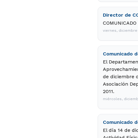
Director de 
COMUNICADO DE
viernes, diciembre
Comunicado d
El Departament
Aprovechamien
de diciembre d
Asociación Dep
2011.
miércoles, diciemb
Comunicado de
El día 14 de d
Actividad Físi