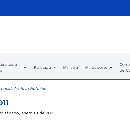
ervicio a
Contr
Participa
Ministra
Mindeporte
ía
de C
rensa
Archivo Noticias
011
n: sábado, enero 01 de 2011