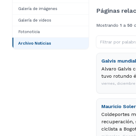
Galería de imágenes
Páginas rela
Galería de videos
Mostrando
1
a
50
Fotonoticia
Archivo Noticias
Galvis mundia
Alvaro Galvis 
tuvo rotundo é
viernes, diciembre
Mauricio Sole
Coldeportes ma
recuperación, 
ciclista a Bogo