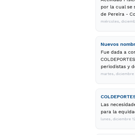
por la cual se
de Pereira - Co
miércoles, diciemb
Nuevos nombr
Fue dada a co
COLDEPORTES, c
periodistas y 
martes, diciembre 
COLDEPORTES a
Las necesidade
para la equida
lunes, diciembre 1