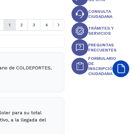
CONSULTA
CIUDADANA
1
2
3
4
TRÁMITES Y
SERVICIOS
PREGUNTAS
FRECUENTES
FORMULARIO
DE
a mano de COLDEPORTES,
INSCRIPCIÓN
CIUDADANA
oler para su total
vo, a la llegada del