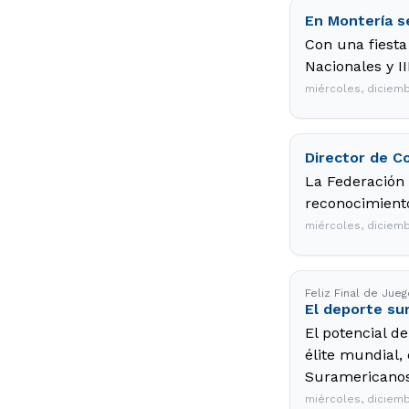
En Montería s
Con una fiesta
Nacionales y I
miércoles, diciemb
Director de C
La Federación
reconocimiento
miércoles, diciemb
Feliz Final de Ju
El deporte su
El potencial d
élite mundial,
Suramericanos
miércoles, diciemb