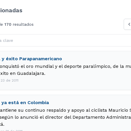
cionadas
de
170
resultados
l y éxito Parapanamericano
conquistó el oro mundial y el deporte paralímpico, de l
xito en Guadalajara.
 23 de 2011
r ya está en Colombia
ntiene su continuo respaldo y apoyo al ciclista Mauricio S
según lo anunció el director del Departamento Administrati
tá.