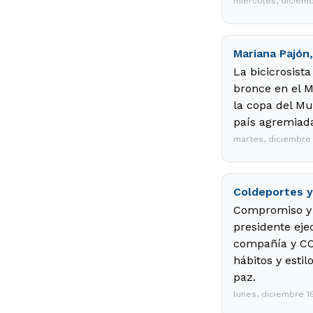
miércoles, diciemb
Mariana Pajón
La bicicrosist
bronce en el M
la copa del Mu
país agremiad
martes, diciembre 
Coldeportes y
Compromiso y m
presidente eje
compañía y CO
hábitos y esti
paz.
lunes, diciembre 1