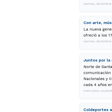
viernes, diciembre
Con arte, mús
La nueva gene
ofreció a los 
viernes, diciembre
Juntos por la
Norte de Santan
comunicación y
Nacionales y I
cada 4 años en
miércoles, noviem
Coldeportes a