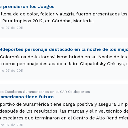
e prendieron los Juegos
 llena de de color, folclor y alegría fueron presentados lo
II Paralímpicos 2012, en Córdoba, Montería.
re 07 de 2011
oldeportes personaje destacado en la noche de los mej
 Colombiana de Automovilismo brindó en su Noche de los 
 como personaje destacado a Jairo Clopatofsky Ghisays, d
re 07 de 2011
egos Escolares Suramericanos en el CAR Coldeportes
ramericano tiene futuro
eportivo de Suramérica tiene carga positiva y asegura un p
 después de los resultados, las marcas y el nivel técnico d
 escolares que terminaron en el Centro de Alto Rendim
re 07 de 2011