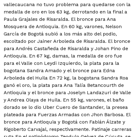
vallecaucana no tuvo problema para quedarse con la
medalla de oro en los 63 kg, derrotando en la final a
Paula Grajales de Risaralda. El bronce para Ana
Mosquera de Antioquia. En 60 kg, varones, Nelson
García de Bogotá subió a los más alto del podio,
escoltado por Jainer Arboleda de Risaralda. El bronce
para Andrés Castañeda de Risaralda y Johan Pino de
Antioquia. En 67 kg, damas, la medalla de oro fue
para el Valle con Leydi Izquierdo, la plata para la
bogotana Sandra Amado y el bronce para Edna
Arboleda del Huila En 72 kg, la bogotana Sandra Roa
ganó el oro, la plata para Ana Talía Betancourth de
Antioquia y el bronce para Joselyn Landazuri de Valle
y Andrea Olaya de Huila. En 55 kg, varones, el baño
dorado se lo dio Uber Cuero de Santander, la presea
plateada para Fuerzas Armadas con Jhon Barbosa. El
bronce para Antioquia y Bogotá con Fabián Álzate y
Rigoberto Carvajal, respectivamente. Patinaje carreras
ruta En el patinódromo Teodulo Gelvez de Cúcuta, se