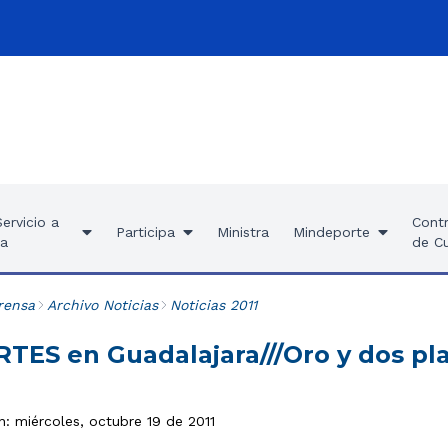
ervicio a
Contr
Participa
Ministra
Mindeporte
ía
de C
rensa
Archivo Noticias
Noticias 2011
ES en Guadalajara///Oro y dos pla
n: miércoles, octubre 19 de 2011