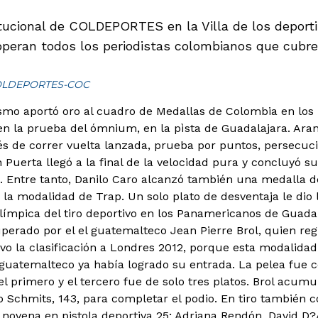
itucional de COLDEPORTES en la Villa de los deporti
peran todos los periodistas colombianos que cubre
 COLDEPORTES-COC
ismo aportó oro al cuadro de Medallas de Colombia en lo
n la prueba del ómnium, en la pìsta de Guadalajara.
Aran
 de correr vuelta lanzada, prueba por puntos, persecució
 Puerta llegó a la final de la velocidad pura y concluyó su
. Entre tanto, Danilo Caro alcanzó también una medalla d
n la modalidad de Trap. Un solo plato de desventaja le dio
olímpica del tiro deportivo en los Panamericanos de Guadal
perado por el el guatemalteco Jean Pierre Brol, quien regi
o la clasificación a Londres 2012, porque esta modalidad 
 guatemalteco ya había logrado su entrada. La pelea fue c
el primero y el tercero fue de solo tres platos. Brol acumul
o Schmits, 143, para completar el podio. En tiro también
novena en pistola deportiva 25; Adriana Rendón, David D?