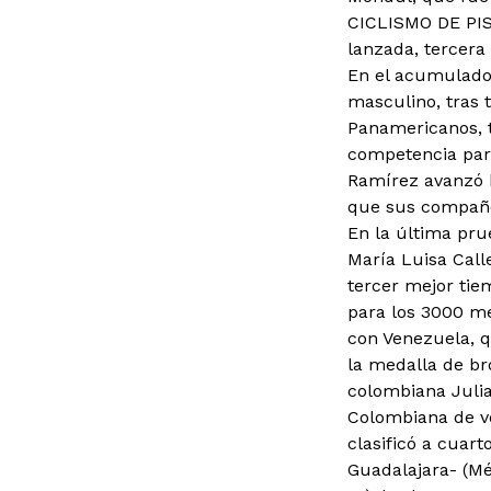
CICLISMO DE PIST
lanzada, tercera
En el acumulado 
masculino, tras 
Panamericanos, t
competencia para
Ramírez avanzó h
que sus compañer
En la última pru
María Luisa Call
tercer mejor tie
para los 3000 me
con Venezuela, q
la medalla de br
colombiana Juli
Colombiana de v
clasificó a cuar
Guadalajara- (Méx