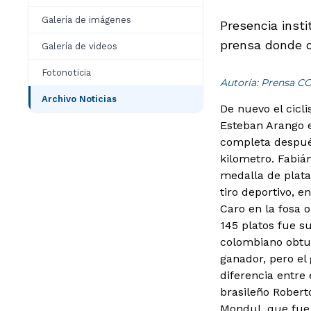
Galería de imágenes
Presencia inst
prensa donde o
Galería de videos
Fotonoticia
Autoría: Prensa
Archivo Noticias
De nuevo el cicl
Esteban Arango e
completa después
kilometro. Fabián
medalla de plata
tiro deportivo, e
Caro en la fosa 
145 platos fue su
colombiano obtuv
ganador, pero el
diferencia entre 
brasileño Robert
Mondul, que fue 