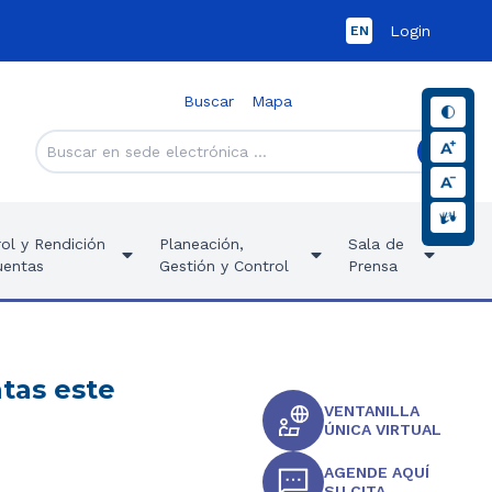
Login
EN
Buscar
Mapa
ol y Rendición
Planeación,
Sala de
uentas
Gestión y Control
Prensa
tas este
VENTANILLA
ÚNICA VIRTUAL
AGENDE AQUÍ
SU CITA