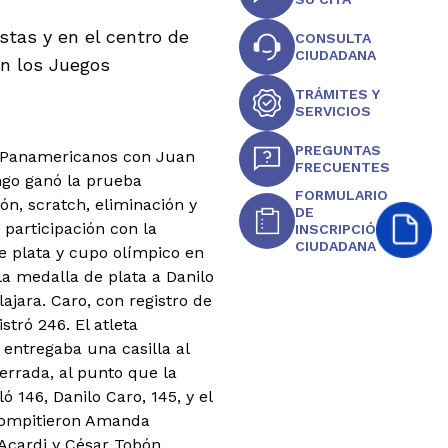
stas y en el centro de
CONSULTA
CIUDADANA
n los Juegos
TRÁMITES Y
SERVICIOS
PREGUNTAS
s Panamericanos con Juan
FRECUENTES
go ganó la prueba
FORMULARIO
n, scratch, eliminación y
DE
 participación con la
INSCRIPCIÓN
CIUDADANA
e plata y cupo olímpico en
 la medalla de plata a Danilo
ajara. Caro, con registro de
stró 246. El atleta
entregaba una casilla al
errada, al punto que la
ó 146, Danilo Caro, 145, y el
 compitieron Amanda
Acardi y César Tobón.