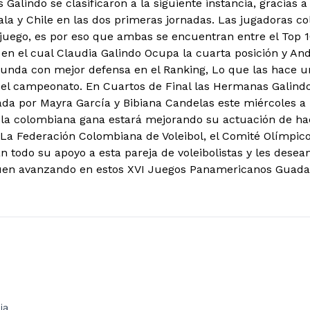
 Galindo se clasificaron a la siguiente instancia, gracias a
la y Chile en las dos primeras jornadas. Las jugadoras 
 juego, es por eso que ambas se encuentran entre el Top 
en el cual Claudia Galindo Ocupa la cuarta posición y A
gunda con mejor defensa en el Ranking, Lo que las hace u
 el campeonato. En Cuartos de Final las Hermanas Galindo
a por Mayra García y Bibiana Candelas este miércoles a p
pla colombiana gana estará mejorando su actuación de ha
. La Federación Colombiana de Voleibol, el Comité Olímpi
n todo su apoyo a esta pareja de voleibolistas y les de
úen avanzando en estos XVI Juegos Panamericanos Guadal
ia