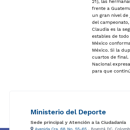
21), las hermanas
frente a Guatema
un gran nivel de
del campeonato, 
Claudia es la se
estables de todo
México conformad
México. Si la du
cuartos de final
Nacional expresa
para que contin
Ministerio del Deporte
Sede principal y Atención a la Ciudadanía
Avenida Cra. 68 No. 55-65
, Bogotá DC, Colomb