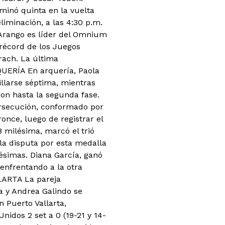
minó quinta en la vuelta
liminación, a las 4:30 p.m.
 Arango es líder del Omnium
 récord de los Juegos
rach. La última
RQUERÍA En arquería, Paola
illarse séptima, mientras
on hasta la segunda fase.
ersecución, conformado por
once, luego de registrar el
8 milésima, marcó el trió
a disputa por esta medalla
ésimas. Diana García, ganó
 enfrentando a la otra
ARTA La pareja
 y Andrea Galindo se
n Puerto Vallarta,
nidos 2 set a 0 (19-21 y 14-