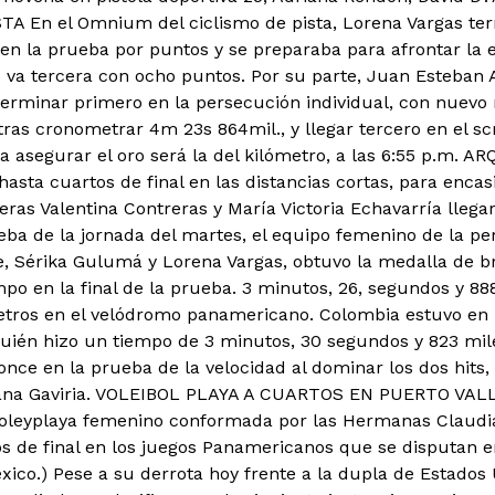
A En el Omnium del ciclismo de pista, Lorena Vargas ter
 en la prueba por puntos y se preparaba para afrontar la e
va tercera con ocho puntos. Por su parte, Juan Esteban
terminar primero en la persecución individual, con nuevo
ras cronometrar 4m 23s 864mil., y llegar tercero en el sc
 asegurar el oro será la del kilómetro, a las 6:55 p.m. A
asta cuartos de final en las distancias cortas, para encas
as Valentina Contreras y María Victoria Echavarría llegar
eba de la jornada del martes, el equipo femenino de la p
e, Sérika Gulumá y Lorena Vargas, obtuvo la medalla de br
mpo en la final de la prueba. 3 minutos, 26, segundos y 88
tros en el velódromo panamericano. Colombia estuvo en l
uién hizo un tiempo de 3 minutos, 30 segundos y 823 mil
once en la prueba de la velocidad al dominar los dos hits,
ana Gaviria. VOLEIBOL PLAYA A CUARTOS EN PUERTO VALL
oleyplaya femenino conformada por las Hermanas Claudia
tos de final en los juegos Panamericanos que se disputan e
ico.) Pese a su derrota hoy frente a la dupla de Estados U