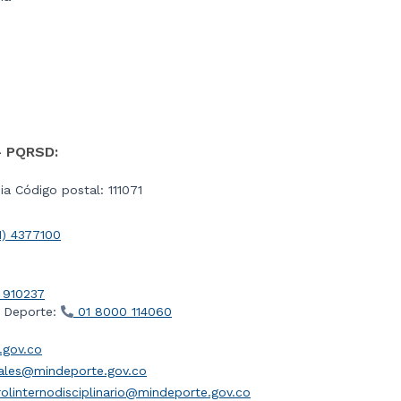
- PQRSD:
a Código postal: 111071
1) 4377100
 910237
l Deporte:
01 8000 114060
gov.co
iales@mindeporte.gov.co
olinternodisciplinario@mindeporte.gov.co