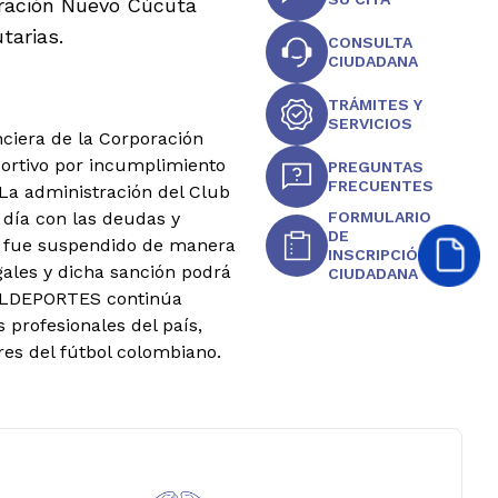
ración Nuevo Cúcuta
tarias.
CONSULTA
CIUDADANA
TRÁMITES Y
SERVICIOS
nciera de la Corporación
rtivo por incumplimiento
PREGUNTAS
FRECUENTES
La administración del Club
 día con las deudas y
FORMULARIO
DE
vo fue suspendido de manera
INSCRIPCIÓN
egales y dicha sanción podrá
CIUDADANA
 COLDEPORTES continúa
 profesionales del país,
res del fútbol colombiano.