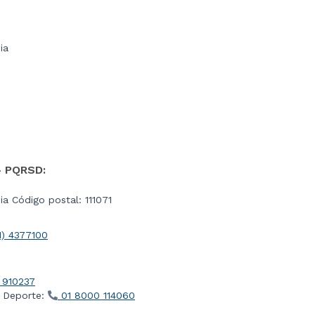
ia
- PQRSD:
a Código postal: 111071
1) 4377100
 910237
l Deporte:
01 8000 114060