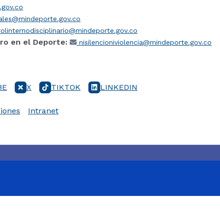
gov.co
iales@mindeporte.gov.co
olinternodisciplinario@mindeporte.gov.co
ro en el Deporte:
nisilencioniviolencia@mindeporte.gov.co
BE
X
TIKTOK
LINKEDIN
iones
Intranet