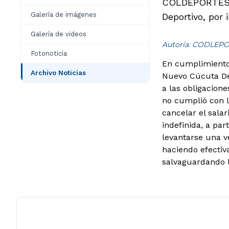
COLDEPORTES s
Galería de imágenes
Deportivo, por 
Galería de videos
Autoría: CODLEP
Fotonoticia
En cumplimiento 
Archivo Noticias
Nuevo Cúcuta De
a las obligacione
no cumplió con l
cancelar el sala
indefinida, a par
levantarse una v
haciendo efectiva
salvaguardando l