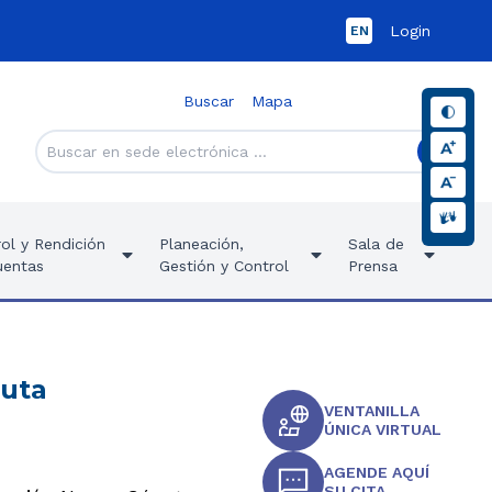
Login
EN
Buscar
Mapa
ol y Rendición
Planeación,
Sala de
uentas
Gestión y Control
Prensa
cuta
VENTANILLA
ÚNICA VIRTUAL
AGENDE AQUÍ
SU CITA