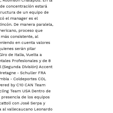
, Robinson Chalapud. En la
a de concentración estará
structura de un equipo de
icó el manager es el
o Rincón. De manera paralela,
americano, proceso que
 más consistente, al
eniendo en cuenta valores
quienes serán pilar
ro de Italia, Vuelta a
tales Profesionales y de 8
l (Segunda División) Accent
Bretagne - Schuller FRA
lombia - Coldeportes COL
owered by C10 CAN Team
cling Team USA Dentro de
 presencia de los equipos
attoli con José Serpa y
a al vallecaucano Leonardo