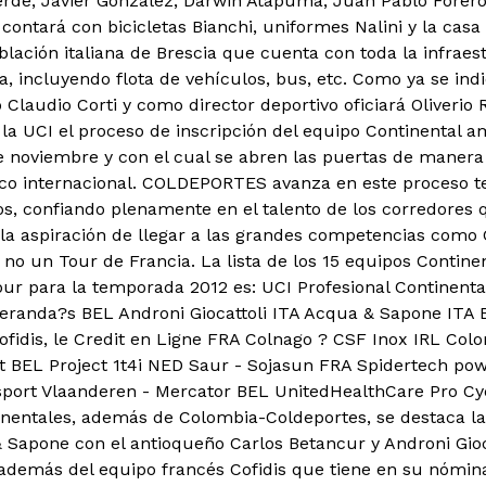
erde, Javier González, Darwin Atapuma, Juan Pablo Forero
 contará con bicicletas Bianchi, uniformes Nalini y la cas
blación italiana de Brescia que cuenta con toda la infrae
a, incluyendo flota de vehículos, bus, etc. Como ya se ind
no Claudio Corti y como director deportivo oficiará Oliveri
 la UCI el proceso de inscripción del equipo Continental 
 de noviembre y con el cual se abren las puertas de manera
tico internacional. COLDEPORTES avanza en este proceso t
vos, confiando plenamente en el talento de los corredores 
la aspiración de llegar a las grandes competencias como Gi
no un Tour de Francia. La lista de los 15 equipos Continen
ur para la temporada 2012 es: UCI Profesional Continenta
eranda?s BEL Androni Giocattoli ITA Acqua & Sapone ITA 
ofidis, le Credit en Ligne FRA Colnago ? CSF Inox IRL Co
 BEL Project 1t4i NED Saur - Sojasun FRA Spidertech p
port Vlaanderen - Mercator BEL UnitedHealthCare Pro Cy
inentales, además de Colombia-Coldeportes, se destaca la
& Sapone con el antioqueño Carlos Betancur y Androni Gioc
además del equipo francés Cofidis que tiene en su nómin