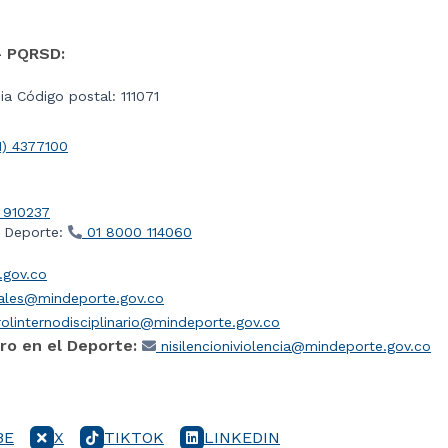
- PQRSD:
a Código postal: 111071
1) 4377100
 910237
l Deporte:
01 8000 114060
gov.co
iales@mindeporte.gov.co
olinternodisciplinario@mindeporte.gov.co
ro en el Deporte:
nisilencioniviolencia@mindeporte.gov.co
BE
X
TIKTOK
LINKEDIN