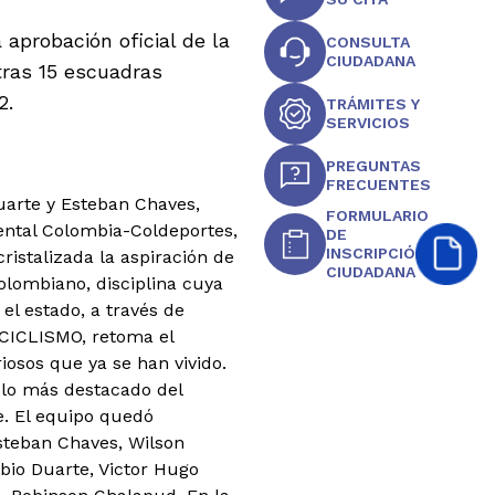
 aprobación oficial de la
CONSULTA
CIUDADANA
tras 15 escuadras
2.
TRÁMITES Y
SERVICIOS
PREGUNTAS
FRECUENTES
Duarte y Esteban Chaves,
FORMULARIO
ental Colombia-Coldeportes,
DE
INSCRIPCIÓN
istalizada la aspiración de
CIUDADANA
lombiano, disciplina cuya
el estado, a través de
CICLISMO, retoma el
riosos que ya se han vivido.
 lo más destacado del
e. El equipo quedó
steban Chaves, Wilson
abio Duarte, Victor Hugo