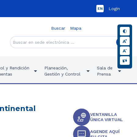
Login
EN
Buscar
Mapa
ol y Rendición
Planeación,
Sala de
uentas
Gestión y Control
Prensa
ntinental
VENTANILLA
ÚNICA VIRTUAL
AGENDE AQUÍ
SU CITA