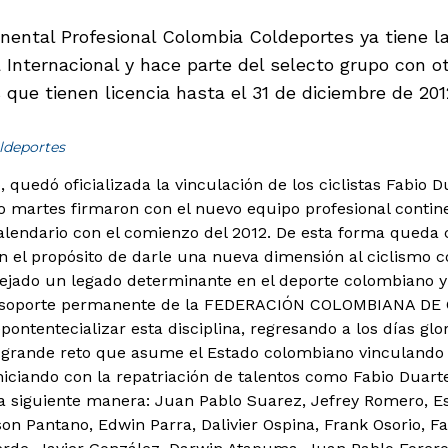
nental Profesional Colombia Coldeportes ya tiene la
a Internacional y hace parte del selecto grupo con o
 que tienen licencia hasta el 31 de diciembre de 201
ldeportes
 quedó oficializada la vinculación de los ciclistas Fabio 
 martes firmaron con el nuevo equipo profesional contin
lendario con el comienzo del 2012.
De esta forma queda cr
l propósito de darle una nueva dimensión al ciclismo co
 dejado un legado determinante en el deporte colombiano y 
l soporte permanente de la FEDERACIÓN COLOMBIANA DE 
pontentecializar esta disciplina, regresando a los días glo
 grande reto que asume el Estado colombiano vinculando
ciando con la repatriación de talentos como Fabio Duart
 siguiente manera: Juan Pablo Suarez, Jefrey Romero, E
son Pantano, Edwin Parra, Dalivier Ospina, Frank Osorio, F