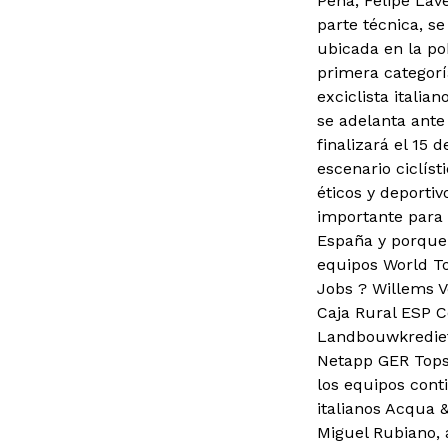
Peña, Felipe Lav
parte técnica, se
ubicada en la po
primera categorí
exciclista italia
se adelanta ante
finalizará el 15
escenario ciclís
éticos y deporti
importante para 
España y porque 
equipos World To
Jobs ? Willems V
Caja Rural ESP C
Landbouwkrediet
Netapp GER Tops
los equipos cont
italianos Acqua 
Miguel Rubiano, 