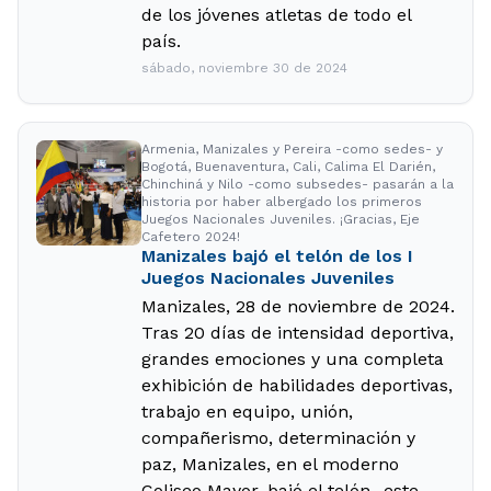
de los jóvenes atletas de todo el
país.
sábado, noviembre 30 de 2024
Armenia, Manizales y Pereira -como sedes- y
Bogotá, Buenaventura, Cali, Calima El Darién,
Chinchiná y Nilo -como subsedes- pasarán a la
historia por haber albergado los primeros
Juegos Nacionales Juveniles. ¡Gracias, Eje
Cafetero 2024!
Manizales bajó el telón de los I
Juegos Nacionales Juveniles
Manizales, 28 de noviembre de 2024.
Tras 20 días de intensidad deportiva,
grandes emociones y una completa
exhibición de habilidades deportivas,
trabajo en equipo, unión,
compañerismo, determinación y
paz, Manizales, en el moderno
Coliseo Mayor, bajó el telón -este