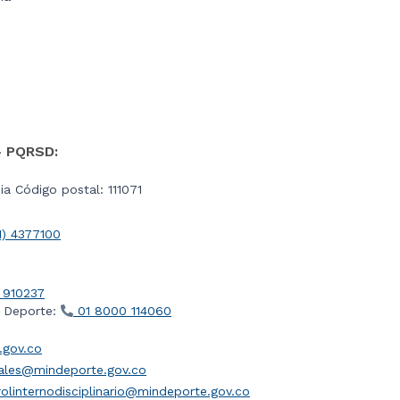
- PQRSD:
a Código postal: 111071
1) 4377100
 910237
l Deporte:
01 8000 114060
gov.co
iales@mindeporte.gov.co
olinternodisciplinario@mindeporte.gov.co