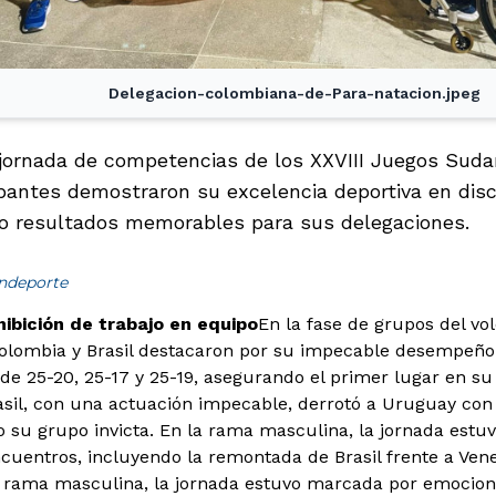
Delegacion-colombiana-de-Para-natacion.jpeg
jornada de competencias de los XXVIII Juegos Suda
ipantes demostraron su excelencia deportiva en disc
do resultados memorables para sus delegaciones.
indeporte
hibición de trabajo en equipo
En la fase de grupos del vol
olombia y Brasil destacaron por su impecable desempeño:
e 25-20, 25-17 y 25-19, asegurando el primer lugar en su 
asil, con una actuación impecable, derrotó a Uruguay con
do su grupo invicta. En la rama masculina, la jornada est
uentros, incluyendo la remontada de Brasil frente a Ve
la rama masculina, la jornada estuvo marcada por emocio