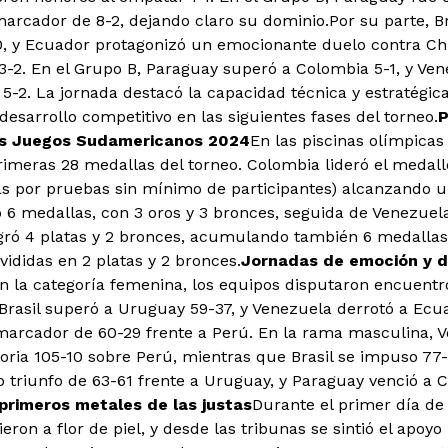
arcador de 8-2, dejando claro su dominio.Por su parte, Br
0, y Ecuador protagonizó un emocionante duelo contra Chile
3-2. En el Grupo B, Paraguay superó a Colombia 5-1, y Ven
 5-2. La jornada destacó la capacidad técnica y estratégic
esarrollo competitivo en las siguientes fases del torneo.
P
os Juegos Sudamericanos 2024
En las piscinas olímpica
rimeras 28 medallas del torneo. Colombia lideró el medalle
as por pruebas sin mínimo de participantes) alcanzando un
 6 medallas, con 3 oros y 3 bronces, seguida de Venezuela 
ogró 4 platas y 2 bronces, acumulando también 6 medallas,
vididas en 2 platas y 2 bronces.
Jornadas de emoción y d
n la categoría femenina, los equipos disputaron encuentro
Brasil superó a Uruguay 59-37, y Venezuela derrotó a Ecu
marcador de 60-29 frente a Perú. En la rama masculina,
oria 105-10 sobre Perú, mientras que Brasil se impuso 77
o triunfo de 63-61 frente a Uruguay, y Paraguay venció a 
 primeros metales de las justas
Durante el primer día de
ron a flor de piel, y desde las tribunas se sintió el apoyo