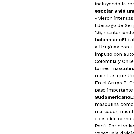
incluyendo la re
escolar vivió un
vivieron intensas
liderazgo de Serg
1.5, manteniéndo
balonmano
El b
a Uruguay con un
impuso con autor
Colombia y Chile,
torneo masculino
mientras que Uru
En el Grupo B, C
paso importante 
Sudamericano
L
masculina como f
marcador, mientr
consolidó como u
Perú. Por otro l
Venezuela dividi