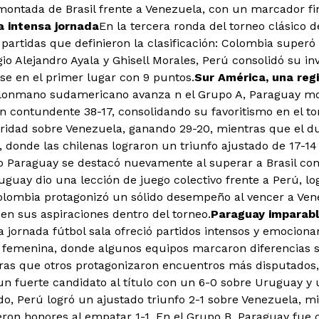
montada de Brasil frente a Venezuela, con un marcador fin
a intensa jornada
En la tercera ronda del torneo clásico d
 partidas que definieron la clasificación: Colombia superó 
io Alejandro Ayala y Ghisell Morales, Perú consolidó su invi
se en el primer lugar con 9 puntos.
Sur América, una regi
alonmano sudamericano avanza n el Grupo A, Paraguay mos
 contundente 38-17, consolidando su favoritismo en el to
idad sobre Venezuela, ganando 29-20, mientras que el du
 donde las chilenas lograron un triunfo ajustado de 17-14 
 Paraguay se destacó nuevamente al superar a Brasil co
guay dio una lección de juego colectivo frente a Perú, lo
olombia protagonizó un sólido desempeño al vencer a Ven
en sus aspiraciones dentro del torneo.
Paraguay imparable
a jornada fútbol sala ofreció partidos intensos y emociona
emenina, donde algunos equipos marcaron diferencias sig
as que otros protagonizaron encuentros más disputados, e
n fuerte candidato al título con un 6-0 sobre Uruguay y 
ado, Perú logró un ajustado triunfo 2-1 sobre Venezuela, 
eron honores al empatar 1-1. En el Grupo B, Paraguay fue