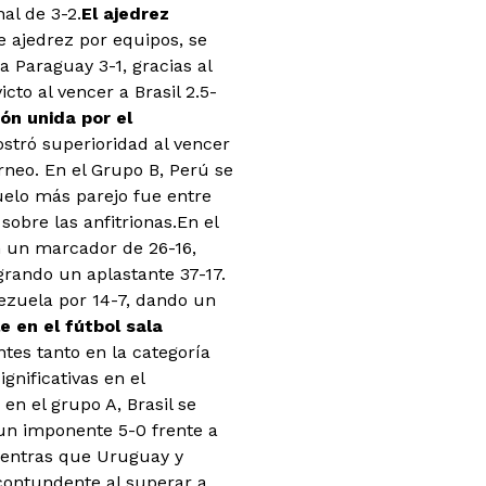
al de 3-2.
El ajedrez
e ajedrez por equipos, se
a Paraguay 3-1, gracias al
cto al vencer a Brasil 2.5-
ón unida por el
tró superioridad al vencer
rneo. En el Grupo B, Perú se
elo más parejo fue entre
sobre las anfitrionas.En el
n un marcador de 26-16,
grando un aplastante 37-17.
ezuela por 14-7, dando un
 en el fútbol sala
ntes tanto en la categoría
nificativas en el
n el grupo A, Brasil se
un imponente 5-0 frente a
mientras que Uruguay y
 contundente al superar a