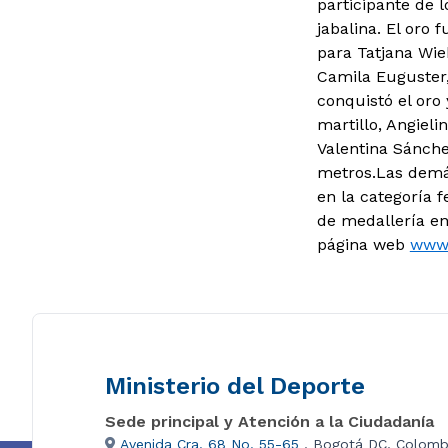
participante de 
jabalina. El oro
para Tatjana Wie
Camila Euguster,
conquistó el oro
martillo, Angieli
Valentina Sánche
metros.Las demás
en la categoría 
de medallería en
página web
www.
Ministerio del Deporte
Sede principal y Atención a la Ciudadanía
Avenida Cra. 68 No. 55-65
, Bogotá DC, Colomb