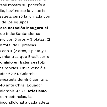
asil mostró su poderío al
, llevándose la victoria
ezuela cerró la jornada con
a de los equipos,
ara natación inaugura el
s de InderSantander se
ro con 5 oros y 3 platas, (2
 total de 8 preseas.
con 4 (2 oros, 1 plata y 1
 mientras que Brasil cerró
ominio en baloncesto
En
s reñidos. Chile venció a
ador 62-51. Colombia
 Venezuela dominó con una
-40 ante Chile. Ecuador
Colombia 45-39.
Atletismo
 competencias, las
 incondicional a cada atleta