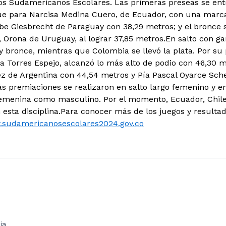
los Sudamericanos Escolares. Las primeras preseas se en
 fue para Narcisa Medina Cuero, de Ecuador, con una marca
be Giesbrecht de Paraguay con 38,29 metros; y el bronce
 Orona de Uruguay, al lograr 37,85 metros.En salto con g
 y bronce, mientras que Colombia se llevó la plata. Por su
na Torres Espejo, alcanzó lo más alto de podio con 46,30 m
z de Argentina con 44,54 metros y Pía Pascal Oyarce Sche
 premiaciones se realizaron en salto largo femenino y en
femenina como masculino. Por el momento, Ecuador, Chile 
 esta disciplina.Para conocer más de los juegos y resultad
sudamericanosescolares2024.gov.co
ia