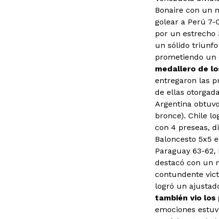
Bonaire con un m
golear a Perú 7-
por un estrecho 
un sólido triunfo
prometiendo un d
medallero de l
entregaron las p
de ellas otorgad
Argentina obtuvo
bronce). Chile l
con 4 preseas, di
Baloncesto 5x5 e
Paraguay 63-62, 
destacó con un 
contundente vict
logró un ajustad
también vio los
emociones estuvie