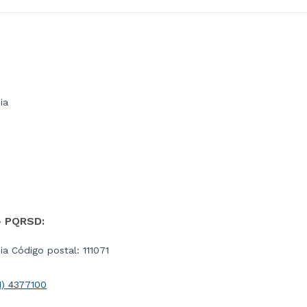
ia
- PQRSD:
a Código postal: 111071
1) 4377100