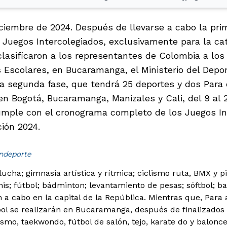
ciembre de 2024. Después de llevarse a cabo la prim
 Juegos Intercolegiados, exclusivamente para la cate
clasificaron a los representantes de Colombia a los
Escolares, en Bucaramanga, el Ministerio del Depor
 la segunda fase, que tendrá 25 deportes y dos Para 
 en Bogotá, Bucaramanga, Manizales y Cali, del 9 al 
umple con el cronograma completo de los Juegos In
ción 2024.
indeporte
ucha; gimnasia artística y rítmica; ciclismo ruta, BMX y pi
nis; fútbol; bádminton; levantamiento de pesas; sóftbol; b
 a cabo en la capital de la República. Mientras que, Para a
bol se realizarán en Bucaramanga, después de finalizado
ismo, taekwondo, fútbol de salón, tejo, karate do y balonc