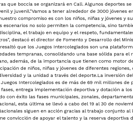
as que boccia se organizará en Cali. Algunos deportes se 
nil y juvenil.
"Vamos a tener alrededor de 3000 jóvenes en
nuestro compromiso es con los niños, niñas y jóvenes y su 
os escenarios no solo permiten la competencia, sino tambié
disciplina, el trabajo en equipo y el respeto, fundamental
os", destacó el director de Fomento y Desarrollo del Minis
resaltó que los Juegos Intercolegiados son una plataform
 edades tempranas, consolidando una base sólida para el r
no, además, de la importancia que tienen como motor de 
cipación de niños, niñas y jóvenes de diferentes regiones, 
diversidad y la unidad a través del deporte.La inversión del
s Juegos Intercolegiados es de más de 69 mil millones de
s fases, entrega implementación deportiva y dotación a los
o con éxito las fases municipales, zonales, departamental
nacional, esta última se llevó a cabo del 19 al 30 de novie
acionales siguen en acción gracias al trabajo conjunto al 
me convicción de apoyar el talento y la reserva deportiva 