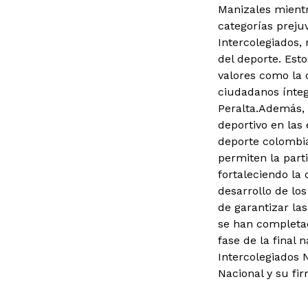
Manizales mientr
categorías prejuve
Intercolegiados, 
del deporte. Est
valores como la 
ciudadanos íntegr
Peralta.
Además, 
deportivo en las
deporte colombia
permiten la parti
fortaleciendo la 
desarrollo de lo
de garantizar la
se han completad
fase de la final 
Intercolegiados N
Nacional y su fir