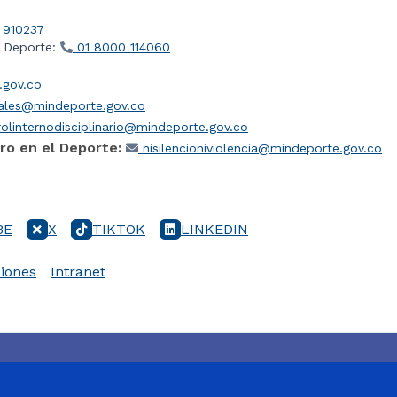
 910237
l Deporte:
01 8000 114060
gov.co
iales@mindeporte.gov.co
olinternodisciplinario@mindeporte.gov.co
ro en el Deporte:
nisilencioniviolencia@mindeporte.gov.co
BE
X
TIKTOK
LINKEDIN
iones
Intranet