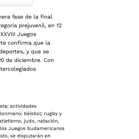
era fase de la final
goría prejuvenil, en 12
 XXVIII Juegos
te confirma que la
deportes, y que se
20 de diciembre. Con
tercolegiados
sta; actividades
alonmano; béisbol; rugby y
tletismo, judo, natación,
s los Juegos Sudamericanos
esto, se disputarán en