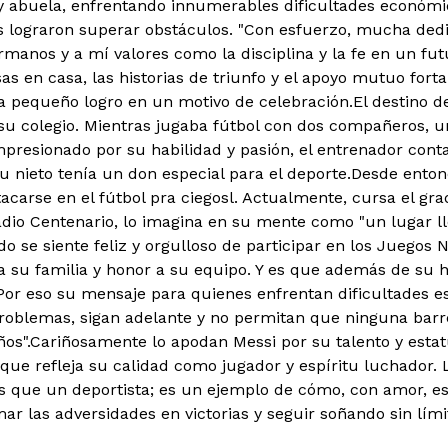
y abuela, enfrentando innumerables dificultades económ
s lograron superar obstáculos. "Con esfuerzo, mucha dedi
rmanos y a mí valores como la disciplina y la fe en un fut
as en casa, las historias de triunfo y el apoyo mutuo fortal
a pequeño logro en un motivo de celebración.
El destino 
su colegio. Mientras jugaba fútbol con dos compañeros, 
Impresionado por su habilidad y pasión, el entrenador con
u nieto tenía un don especial para el deporte.
Desde enton
tacarse en el fútbol pra ciegosl. Actualmente, cursa el g
adio Centenario, lo imagina en su mente como "un lugar l
o se siente feliz y orgulloso de participar en los Juegos 
 a su familia y honor a su equipo. Y es que además de su h
Por eso su mensaje para quienes enfrentan dificultades es
 problemas, sigan adelante y no permitan que ninguna barr
os".
Cariñosamente lo apodan Messi por su talento y estat
a que refleja su calidad como jugador y espíritu luchador
 que un deportista; es un ejemplo de cómo, con amor, es
ar las adversidades en victorias y seguir soñando sin lími