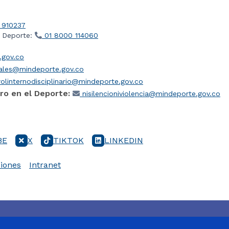
 910237
l Deporte:
01 8000 114060
gov.co
iales@mindeporte.gov.co
olinternodisciplinario@mindeporte.gov.co
ro en el Deporte:
nisilencioniviolencia@mindeporte.gov.co
BE
X
TIKTOK
LINKEDIN
iones
Intranet