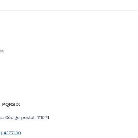
ia
- PQRSD:
a Código postal: 111071
1) 4377100