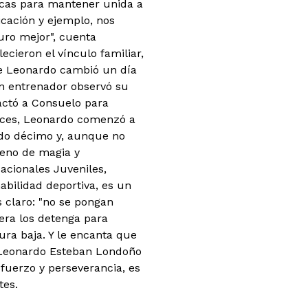
icas para mantener unida a
cación y ejemplo, nos
uro mejor", cuenta
ecieron el vínculo familiar,
de Leonardo cambió un día
un entrenador observó su
tactó a Consuelo para
ces, Leonardo comenzó a
rado décimo y, aunque no
leno de magia y
Nacionales Juveniles,
abilidad deportiva, es un
 claro: "no se pongan
era los detenga para
ura baja. Y le encanta que
. Leonardo Esteban Londoño
fuerzo y perseverancia, es
tes.