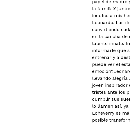
papel de madre 
la familia.
Y junto
inculcó a mis he
Leonardo. Las ris
convirtiendo cad
en la cancha de 
talento innato. 
informarle que s
entrenar y a des
puede ver el est
emoción".
Leonard
llevando alegría
joven inspirador.
tristes ante los
cumplir sus sueñ
lo llamen así, y
Echeverry es más
posible transform