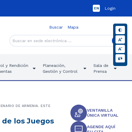
Login
EN
Buscar
Mapa
ol y Rendición
Planeación,
Sala de
uentas
Gestión y Control
Prensa
ENARIO DE ARMENIA. ESTE
VENTANILLA
ÚNICA VIRTUAL
l de los Juegos
AGENDE AQUÍ
SU CITA