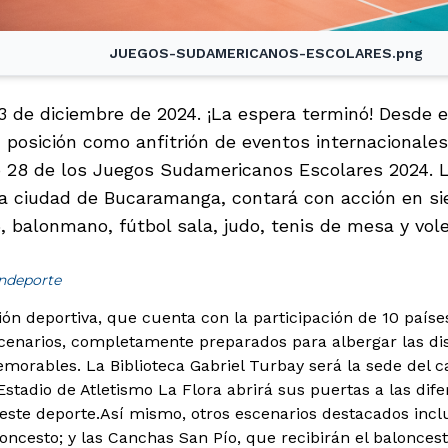
JUEGOS-SUDAMERICANOS-ESCOLARES.png
 de diciembre de 2024. ¡La espera terminó! Desde 
posición como anfitrión de eventos internacionales 
 28 de los Juegos Sudamericanos Escolares 2024. L
 la ciudad de Bucaramanga, contará con acción en sie
 balonmano, fútbol sala, judo, tenis de mesa y vole
indeporte
ión deportiva, que cuenta con la participación de 10 paíse
cenarios, completamente preparados para albergar las di
orables. La Biblioteca Gabriel Turbay será la sede del 
Estadio de Atletismo La Flora abrirá sus puertas a las dif
este deporte.
Así mismo, otros escenarios destacados inclu
loncesto; y las Canchas San Pío, que recibirán el balonces