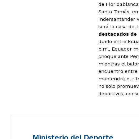
de Floridablanca
Santo Tomás, en 
Indersantander v
será la casa del 
destacados de l
duelo entre Ecua
p.m., Ecuador me
choque ante Perú
mientras el balo
encuentro entre 
mantendrá el rit
no solo promueve
deportivos, cons
Ministerio del Deporte