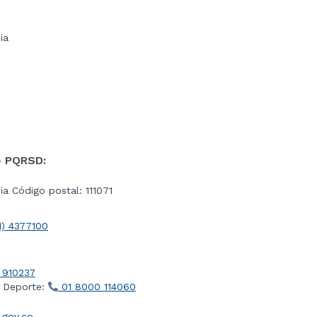
ia
- PQRSD:
a Código postal: 111071
1) 4377100
 910237
l Deporte:
01 8000 114060
gov.co