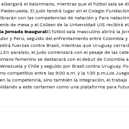
 albergará el balonmano, mientras que el fútbol sala se d
Piedecuesta. El judo tendrá lugar en el Colegio Fundación 
ibrarán con las competencias de natación y Para natació
tenis de mesa y el Coliseo de la Universidad UIS recibirá el
a jornada inaugural
El fútbol sala masculino abrirá la j
dor y Perú, seguido del enfrentamiento entre Colombia y C
dirá fuerzas contra Brasil, mientras que Uruguay cerrará
.En paralelo, el judo comenzará con el pesaje de las cate
nmano femenino se destacará con el debut de Colombia an
Venezuela y Chile y seguido por Brasil contra Uruguay. Po
mo competitivo entre las 9:00 a.m. y la 1:30 p.m.Los Jue
n la competencia, sino también la integración, el trabajo 
olidando a este certamen como una plataforma para futura