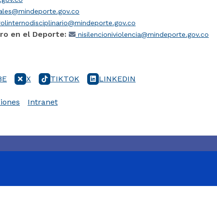
iales@mindeporte.gov.co
olinternodisciplinario@mindeporte.gov.co
ro en el Deporte:
nisilencioniviolencia@mindeporte.gov.co
BE
X
TIKTOK
LINKEDIN
iones
Intranet