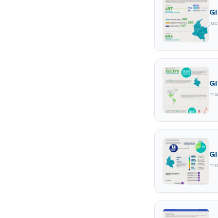
GI
ju
G
ma
GI
mi