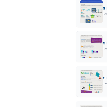
GI
ju
GI
ju
GI
ju