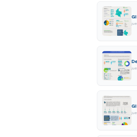
G
ju
De
ju
G
ju