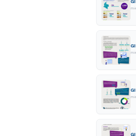
GI
mi
GI
mi
GI
mi
GI