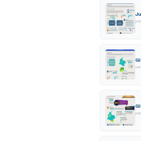
Ju
ju
GI
vi
GI
ju