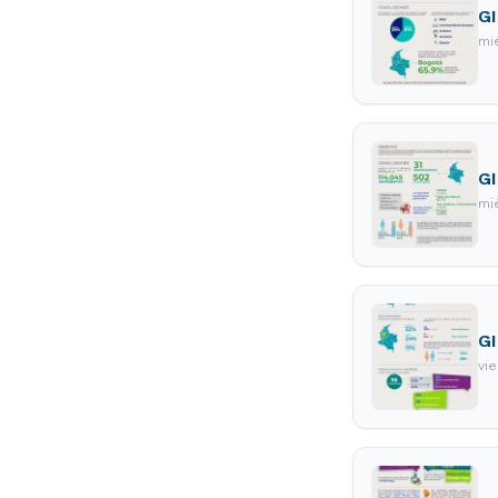
GI
mi
GI
mi
GI
vi