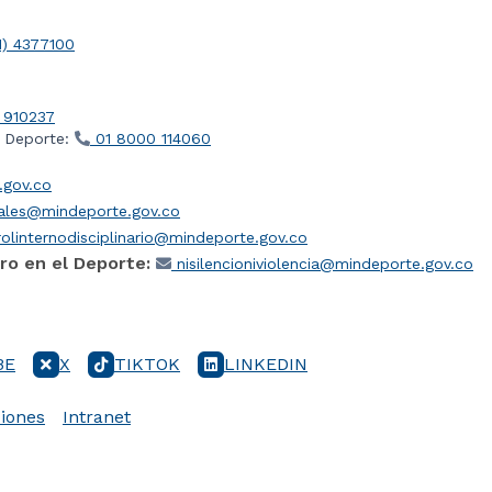
1) 4377100
 910237
l Deporte:
01 8000 114060
gov.co
iales@mindeporte.gov.co
olinternodisciplinario@mindeporte.gov.co
ro en el Deporte:
nisilencioniviolencia@mindeporte.gov.co
BE
X
TIKTOK
LINKEDIN
iones
Intranet