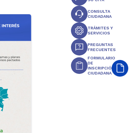
CONSULTA
CIUDADANA
TRÁMITES Y
SERVICIOS
PREGUNTAS
FRECUENTES
FORMULARIO
DE
INSCRIPCIÓN
CIUDADANA