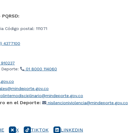
- PQRSD:
a Código postal: 111071
1) 4377100
 910237
l Deporte:
01 8000 114060
gov.co
iales@mindeporte.gov.co
olinternodisciplinario@mindeporte.gov.co
ro en el Deporte:
nisilencioniviolencia@mindeporte.gov.co
BE
X
TIKTOK
LINKEDIN