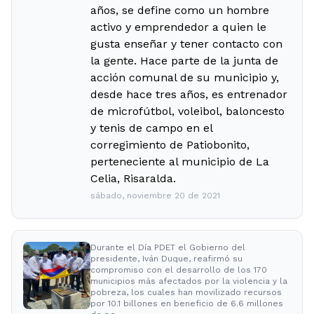
años, se define como un hombre
activo y emprendedor a quien le
gusta enseñar y tener contacto con
la gente. Hace parte de la junta de
acción comunal de su municipio y,
desde hace tres años, es entrenador
de microfútbol, voleibol, baloncesto
y tenis de campo en el
corregimiento de Patiobonito,
perteneciente al municipio de La
Celia, Risaralda.
sábado, noviembre 20 de 2021
Durante el Día PDET el Gobierno del
presidente, Iván Duque, reafirmó su
compromiso con el desarrollo de los 170
municipios más afectados por la violencia y la
pobreza, los cuales han movilizado recursos
por 10.1 billones en beneficio de 6.6 millones