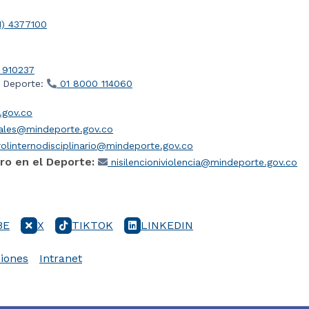
1) 4377100
 910237
l Deporte:
01 8000 114060
gov.co
iales@mindeporte.gov.co
olinternodisciplinario@mindeporte.gov.co
ro en el Deporte:
nisilencioniviolencia@mindeporte.gov.co
BE
X
TIKTOK
LINKEDIN
iones
Intranet