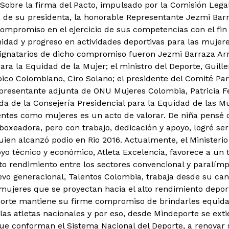
Sobre la firma del Pacto, impulsado por la Comisión Legal
 de su presidenta, la honorable Representante Jezmi Barr
ompromiso en el ejercicio de sus competencias con el fin d
idad y progreso en actividades deportivas para las mujer
ignatarios de dicho compromiso fueron Jezmi Barraza Arr
ara la Equidad de la Mujer; el ministro del Deporte, Guill
ico Colombiano, Ciro Solano; el presidente del Comité Pa
representante adjunta de ONU Mujeres Colombia, Patricia 
da de la Consejería Presidencial para la Equidad de las M
ntes como mujeres es un acto de valorar. De niña pensé 
oxeadora, pero con trabajo, dedicación y apoyo, logré ser 
quien alcanzó podio en Rio 2016. Actualmente, el Ministeri
o técnico y económico, Atleta Excelencia, favorece a un 
lto rendimiento entre los sectores convencional y paralímp
vo generacional, Talentos Colombia, trabaja desde su can
mujeres que se proyectan hacia el alto rendimiento deporti
porte mantiene su firme compromiso de brindarles equida
as atletas nacionales y por eso, desde Mindeporte se extie
e conforman el Sistema Nacional del Deporte, a renovar s