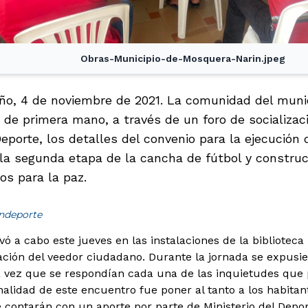
Obras-Municipio-de-Mosquera-Narin.jpeg
ño, 4 de noviembre de 2021. La comunidad del muni
 de primera mano, a través de un foro de socializac
Deporte, los detalles del convenio para la ejecución
la segunda etapa de la cancha de fútbol y construc
s para la paz.
indeporte
vó a cabo este jueves en las instalaciones de la bibliotec
nación del veedor ciudadano. Durante la jornada se expusie
la vez que se respondían cada una de las inquietudes que
nalidad de este encuentro fue poner al tanto a los habitan
e contarán con un aporte por parte de Ministerio del Depor