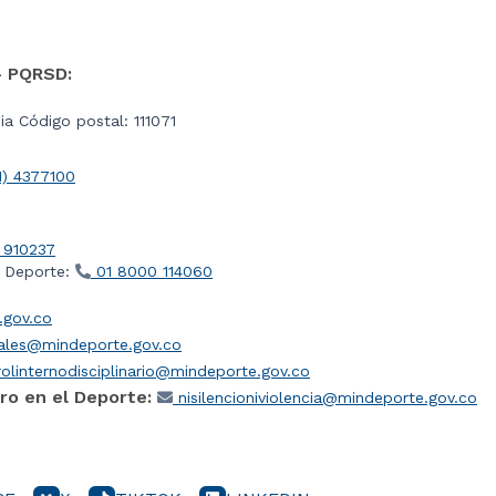
- PQRSD:
a Código postal: 111071
1) 4377100
 910237
l Deporte:
01 8000 114060
gov.co
iales@mindeporte.gov.co
olinternodisciplinario@mindeporte.gov.co
ro en el Deporte:
nisilencioniviolencia@mindeporte.gov.co