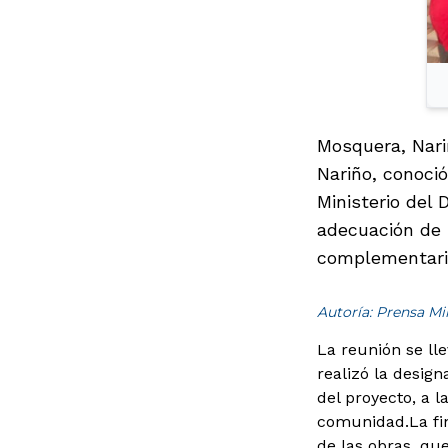
Mosquera, Nari
Nariño, conoció
Ministerio del 
adecuación de 
complementario
Autoría: Prensa M
La reunión se lle
realizó la desig
del proyecto, a 
comunidad.
La fi
de las obras, qu