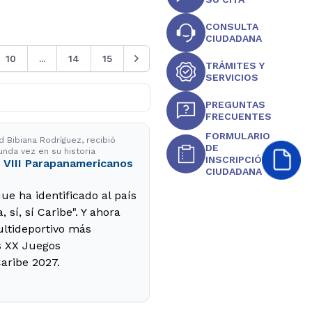
CONSULTA
CIUDADANA
10
...
14
15
TRÁMITES Y
SERVICIOS
PREGUNTAS
FRECUENTES
FORMULARIO
d Bibiana Rodríguez, recibió
DE
unda vez en su historia
INSCRIPCIÓN
 VIII Parapanamericanos
CIUDADANA
ue ha identificado al país
 sí, sí Caribe". Y ahora
ltideportivo más
s XX Juegos
aribe 2027.