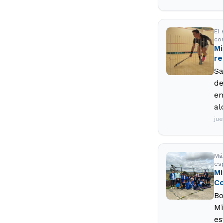
El 
con
Mi
re
Sa
de
en
al
ju
Má
es
Mi
C
Bo
Mi
es