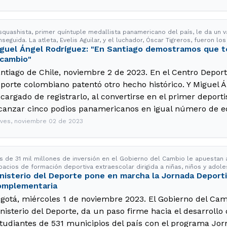
squashista, primer quíntuple medallista panamericano del país, le da un va
seguida. La atleta, Evelis Aguilar, y el luchador, Óscar Tigreros, fueron lo
guel Ángel Rodríguez: "En Santiago demostramos que t
cambio"
ntiago de Chile, noviembre 2 de 2023. En el Centro Deport
porte colombiano patentó otro hecho histórico. Y Miguel Á
cargado de registrarlo, al convertirse en el primer deport
canzar cinco podios panamericanos en igual número de ed
eves, noviembre 02 de 2023
s de 31 mil millones de inversión en el Gobierno del Cambio le apuestan
pacios de formación deportiva extraescolar dirigida a niñas, niños y adol
nisterio del Deporte pone en marcha la Jornada Deporti
omplementaria
gotá, miércoles 1 de noviembre 2023. El Gobierno del Camb
nisterio del Deporte, da un paso firme hacia el desarrollo
tudiantes de 531 municipios del país con el programa Jor