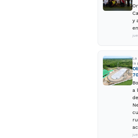
Or
Ca
y 
en
ju
La
la 
Ob
70
Bo
a 
de
Ne
cu
ru
ac
ju