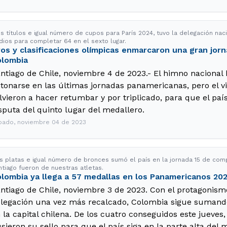
s títulos e igual número de cupos para París 2024, tuvo la delegación nac
dios para completar 64 en el sexto lugar.
os y clasificaciones olímpicas enmarcaron una gran jor
olombia
ntiago de Chile, noviembre 4 de 2023.- El himno nacional
tonarse en las últimas jornadas panamericanas, pero el vi
lvieron a hacer retumbar y por triplicado, para que el pa
sputa del quinto lugar del medallero.
bado, noviembre 04 de 2023
s platas e igual número de bronces sumó el país en la jornada 15 de comp
ntiago fueron de nuestras atletas.
lombia ya llega a 57 medallas en los Panamericanos 20
ntiago de Chile, noviembre 3 de 2023. Con el protagonism
legación una vez más recalcado, Colombia sigue suman
 la capital chilena. De los cuatro conseguidos este jueves,
sieron su sello para que el país siga en la parte alta del 