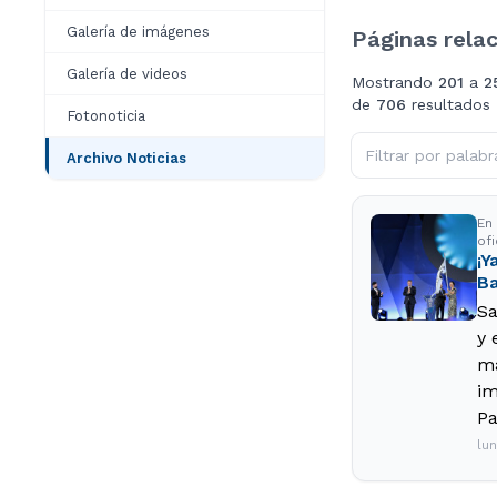
Galería de imágenes
Páginas rela
Galería de videos
Mostrando
201
a
2
de
706
resultados
Fotonoticia
Archivo Noticias
En
of
¡Y
Ba
Sa
y 
má
im
Pa
lu