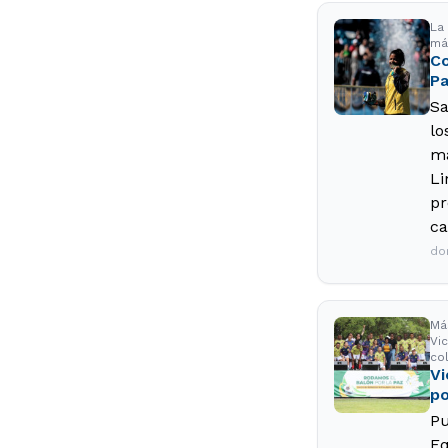
La
má
Co
Pa
Sa
lo
má
Li
pr
ca
do
Má
Vi
co
Vi
po
Pu
Eq