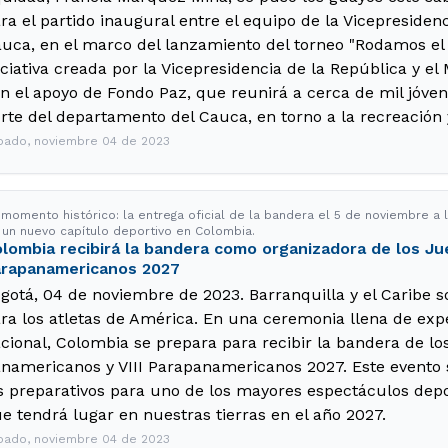
ra el partido inaugural entre el equipo de la Vicepresidenc
uca, en el marco del lanzamiento del torneo "Rodamos el 
iciativa creada por la Vicepresidencia de la República y el 
n el apoyo de Fondo Paz, que reunirá a cerca de mil jóven
rte del departamento del Cauca, en torno a la recreación 
bado, noviembre 04 de 2023
 momento histórico: la entrega oficial de la bandera el 5 de noviembre a
 un nuevo capítulo deportivo en Colombia.
lombia recibirá la bandera como organizadora de los J
rapanamericanos 2027
gotá, 04 de noviembre de 2023. Barranquilla y el Caribe s
ra los atletas de América. En una ceremonia llena de expe
cional, Colombia se prepara para recibir la bandera de l
namericanos y VIII Parapanamericanos 2027. Este evento 
s preparativos para uno de los mayores espectáculos depor
e tendrá lugar en nuestras tierras en el año 2027.
bado, noviembre 04 de 2023