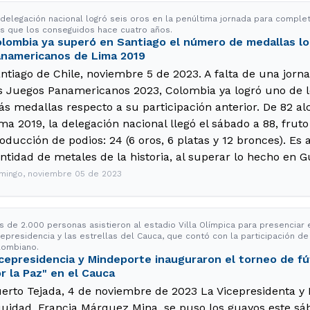
 delegación nacional logró seis oros en la penúltima jornada para complet
s que los conseguidos hace cuatro años.
lombia ya superó en Santiago el número de medallas lo
namericanos de Lima 2019
ntiago de Chile, noviembre 5 de 2023. A falta de una jor
s Juegos Panamericanos 2023, Colombia ya logró uno de lo
s medallas respecto a su participación anterior. De 82 al
ma 2019, la delegación nacional llegó el sábado a 88, frut
oducción de podios: 24 (6 oros, 6 platas y 12 bronces). Es
ntidad de metales de la historia, al superar lo hecho en G
mingo, noviembre 05 de 2023
s de 2.000 personas asistieron al estadio Villa Olímpica para presenciar e
cepresidencia y las estrellas del Cauca, que contó con la participación de
lombiano.
cepresidencia y Mindeporte inauguraron el torneo de f
r la Paz" en el Cauca
erto Tejada, 4 de noviembre de 2023 La Vicepresidenta y M
uidad, Francia Márquez Mina, se puso los guayos este sá