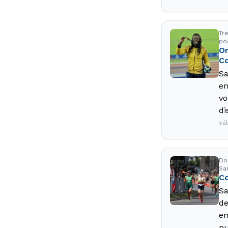
Tre
po
Or
C
Sa
en
vo
di
sá
Do
Sa
Co
Sa
de
en
pu