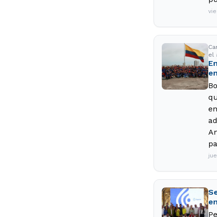
vi
Ca
el 
En
en
Bo
qu
en
ad
An
pa
ju
Se
en
Pe