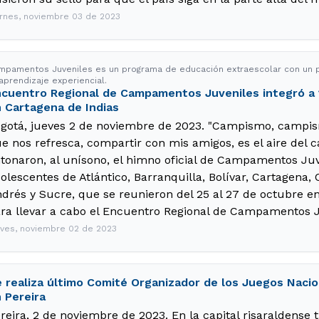
ernes, noviembre 03 de 2023
mpamentos Juveniles es un programa de educación extraescolar con un p
aprendizaje experiencial.
cuentro Regional de Campamentos Juveniles integró a 
 Cartagena de Indias
gotá, jueves 2 de noviembre de 2023. "Campismo, campis
e nos refresca, compartir con mis amigos, es el aire del 
tonaron, al unísono, el himno oficial de Campamentos Juv
olescentes de Atlántico, Barranquilla, Bolívar, Cartagena,
drés y Sucre, que se reunieron del 25 al 27 de octubre e
ra llevar a cabo el Encuentro Regional de Campamentos J
eves, noviembre 02 de 2023
 realiza último Comité Organizador de los Juegos Nacio
 Pereira
reira, 2 de noviembre de 2023. En la capital risaraldense t