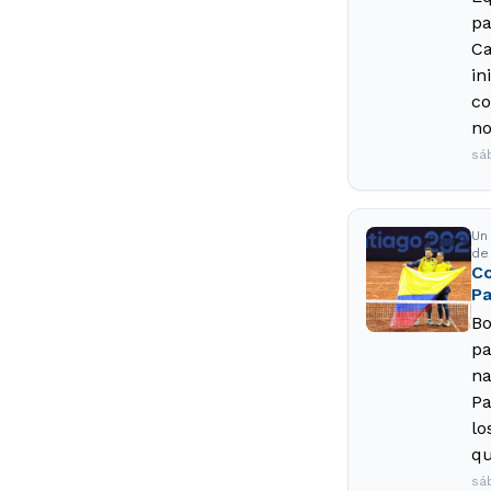
pa
Ca
in
co
no
sá
Un
de
Co
Pa
Bo
pa
na
Pa
lo
qu
sá