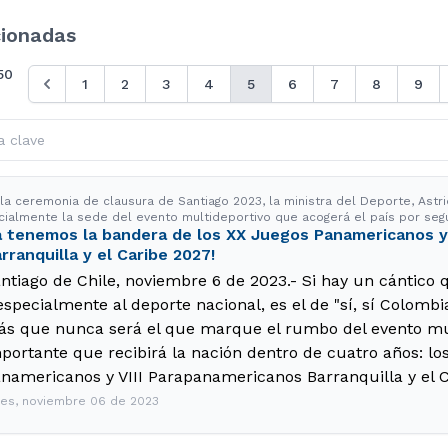
cionadas
50
1
2
3
4
5
6
7
8
9
 la ceremonia de clausura de Santiago 2023, la ministra del Deporte, Astri
icialmente la sede del evento multideportivo que acogerá el país por seg
a tenemos la bandera de los XX Juegos Panamericanos y
rranquilla y el Caribe 2027!
ntiago de Chile, noviembre 6 de 2023.- Si hay un cántico q
especialmente al deporte nacional, es el de "sí, sí Colombia,
s que nunca será el que marque el rumbo del evento mu
portante que recibirá la nación dentro de cuatro años: lo
namericanos y VIII Parapanamericanos Barranquilla y el C
nes, noviembre 06 de 2023