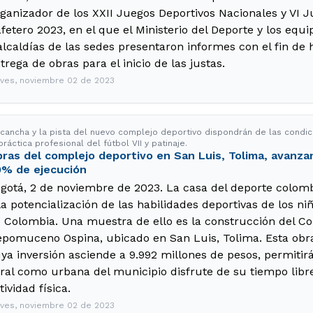
ganizador de los XXII Juegos Deportivos Nacionales y VI 
fetero 2023, en el que el Ministerio del Deporte y los equ
alcaldías de las sedes presentaron informes con el fin de 
trega de obras para el inicio de las justas.
eves, noviembre 02 de 2023
 cancha y la pista del nuevo complejo deportivo dispondrán de las condic
práctica profesional del fútbol VII y patinaje.
ras del complejo deportivo en San Luis, Tolima, avanza
% de ejecución
gotá, 2 de noviembre de 2023. La casa del deporte colom
la potencialización de las habilidades deportivas de los ni
 Colombia. Una muestra de ello es la construcción del C
pomuceno Ospina, ubicado en San Luis, Tolima. Esta obra
ya inversión asciende a 9.992 millones de pesos, permitir
ral como urbana del municipio disfrute de su tiempo libr
tividad física.
eves, noviembre 02 de 2023