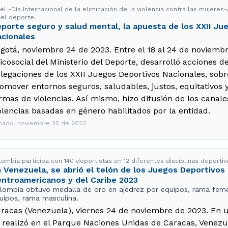
 el -Día Internacional de la eliminación de la violencia contra las mujere
 el deporte.
porte seguro y salud mental, la apuesta de los XXII Ju
cionales
gotá, noviembre 24 de 2023. Entre el 18 al 24 de noviembr
icosocial del Ministerio del Deporte, desarrolló acciones de
legaciones de los XXII Juegos Deportivos Nacionales, sobr
omover entornos seguros, saludables, justos, equitativos y
rmas de violencias. Así mismo, hizo difusión de los canal
olencias basadas en género habilitados por la entidad.
bado, noviembre 25 de 2023
lombia participa con 140 deportistas en 12 diferentes disciplinas deportiv
 Venezuela, se abrió el telón de los Juegos Deportivos
ntroamericanos y del Caribe 2023
lombia obtuvo medalla de oro en ajedrez por equipos, rama femen
uipos, rama masculina.
racas (Venezuela), viernes 24 de noviembre de 2023. En u
 realizó en el Parque Naciones Unidas de Caracas, Venezu