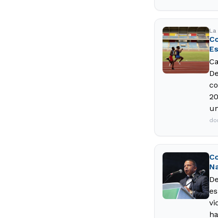
La 
Co
Es
Ca
De
co
20
un
do
Co
Na
De
es
vi
ha