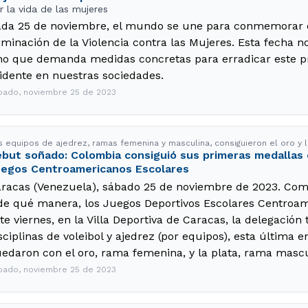
r la vida de las mujeres
da 25 de noviembre, el mundo se une para conmemorar el
iminación de la Violencia contra las Mujeres. Esta fecha no 
no que demanda medidas concretas para erradicar este 
idente en nuestras sociedades.
bado, noviembre 25 de 2023
s equipos de ajedrez, ramas femenina y masculina, consiguieron el oro y l
but soñado: Colombia consiguió sus primeras medallas en
egos Centroamericanos Escolares
racas (Venezuela), sábado 25 de noviembre de 2023. Co
de qué manera, los Juegos Deportivos Escolares Centroame
te viernes, en la Villa Deportiva de Caracas, la delegación 
sciplinas de voleibol y ajedrez (por equipos), esta última e
edaron con el oro, rama femenina, y la plata, rama mascu
bado, noviembre 25 de 2023