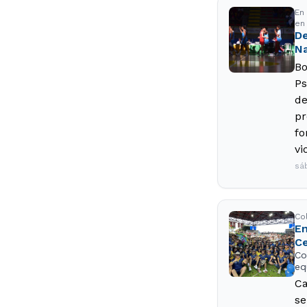
En
en
De
Na
Bo
Ps
de
pr
fo
vi
sá
Co
En
Ce
Co
eq
Ca
se