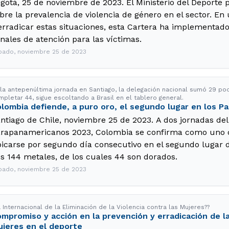
gotá, 25 de noviembre de 2023. El Ministerio del Deporte 
bre la prevalencia de violencia de género en el sector. En
erradicar estas situaciones, esta Cartera ha implementado 
nales de atención para las víctimas.
bado, noviembre 25 de 2023
 la antepenúltima jornada en Santiago, la delegación nacional sumó 29 podi
mpletar 44, sigue escoltando a Brasil en el tablero general.
lombia defiende, a puro oro, el segundo lugar en los 
ntiago de Chile, noviembre 25 de 2023. A dos jornadas del 
rapanamericanos 2023, Colombia se confirma como uno d
icarse por segundo día consecutivo en el segundo lugar d
s 144 metales, de los cuales 44 son dorados.
bado, noviembre 25 de 2023
 Internacional de la Eliminación de la Violencia contra las Mujeres??
mpromiso y acción en la prevención y erradicación de la
jeres en el deporte