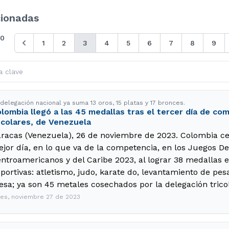
cionadas
50
1
2
3
4
5
6
7
8
9
delegación nacional ya suma 13 oros, 15 platas y 17 bronces.
lombia llegó a las 45 medallas tras el tercer día de c
colares, de Venezuela
racas (Venezuela), 26 de noviembre de 2023. Colombia c
jor día, en lo que va de la competencia, en los Juegos De
ntroamericanos y del Caribe 2023, al lograr 38 medallas en
portivas: atletismo, judo, karate do, levantamiento de pesa
sa; ya son 45 metales cosechados por la delegación tricol
nes, noviembre 27 de 2023