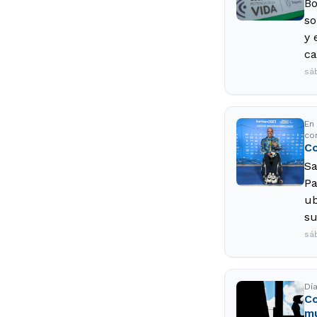
Bo
so
y 
ca
sá
En
co
Co
Sa
Pa
ub
su
sá
Día
Co
mu