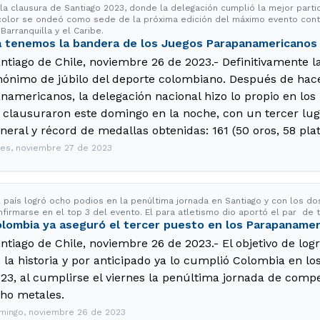
la clausura de Santiago 2023, donde la delegación cumplió la mejor partici
icolor se ondeó como sede de la próxima edición del máximo evento cont
Barranquilla y el Caribe.
a tenemos la bandera de los Juegos Parapanamericanos
ntiago de Chile, noviembre 26 de 2023.- Definitivamente la
nónimo de júbilo del deporte colombiano. Después de hacer
namericanos, la delegación nacional hizo lo propio en l
 clausuraron este domingo en la noche, con un tercer lug
neral y récord de medallas obtenidas: 161 (50 oros, 58 plat
nes, noviembre 27 de 2023
 país logró ocho podios en la penúltima jornada en Santiago y con los dos
firmarse en el top 3 del evento. El para atletismo dio aportó el par de t
lombia ya aseguró el tercer puesto en los Parapaname
ntiago de Chile, noviembre 26 de 2023.- El objetivo de logr
 la historia y por anticipado ya lo cumplió Colombia en 
23, al cumplirse el viernes la penúltima jornada de comp
ho metales.
mingo, noviembre 26 de 2023