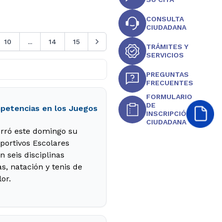
CONSULTA
CIUDADANA
10
...
14
15
TRÁMITES Y
SERVICIOS
PREGUNTAS
FRECUENTES
FORMULARIO
DE
ompetencias en los Juegos
INSCRIPCIÓN
CIUDADANA
erró este domingo su
portivos Escolares
 seis disciplinas
s, natación y tenis de
or.