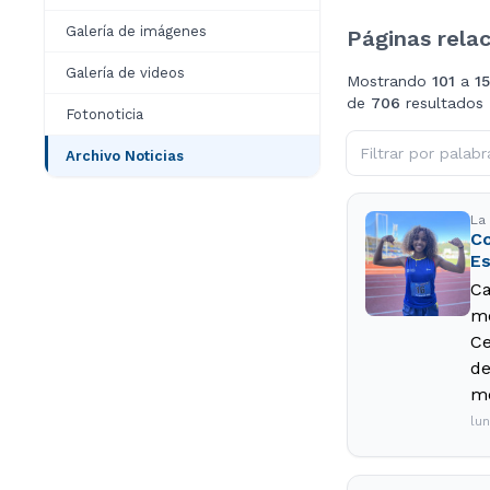
Galería de imágenes
Páginas rela
Galería de videos
Mostrando
101
a
1
de
706
resultados
Fotonoticia
Archivo Noticias
La 
Co
Es
Ca
me
Ce
de
me
lu