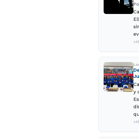
Po
Ca
El
si
ev
sá
Lo
De
Ju
Ca
y 
Es
di
qu
sá