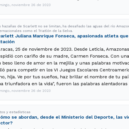
mingo, noviembre 26 de 2023
s hazañas de Scarlett no se limitan, ha desafiado las aguas del río Amaz
ernacionales como el Triatlón de la Selva.
arlett Juliana Manrique Fonseca, apasionada atleta que 
tación
racas, 25 de noviembre de 2023. Desde Leticia, Amazonas,
spidió con cariño de su madre, Carmen Fonseca. Con una
 beso lleno de amor en la mejilla y unas palabras motivado
lió para competir en los VI Juegos Escolares Centroameric
o, hija. Ve por tus sueños, haz brillar el nombre de tu país
a triunfadora en la vida", fueron las palabras alentadora
mingo, noviembre 26 de 2023
tos y estadísticas
ómo se abordan, desde el Ministerio del Deporte, las vi
ctor?