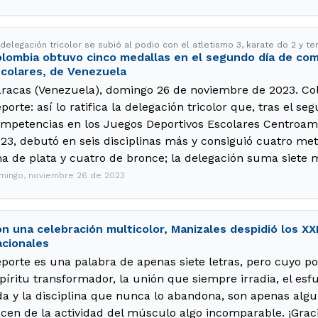
delegación tricolor se subió al podio con el atletismo 3, karate do 2 y te
lombia obtuvo cinco medallas en el segundo día de co
colares, de Venezuela
racas (Venezuela), domingo 26 de noviembre de 2023. Col
porte: así lo ratifica la delegación tricolor que, tras el se
mpetencias en los Juegos Deportivos Escolares Centroame
23, debutó en seis disciplinas más y consiguió cuatro met
a de plata y cuatro de bronce; la delegación suma siete m
mingo, noviembre 26 de 2023
n una celebración multicolor, Manizales despidió los XX
cionales
porte es una palabra de apenas siete letras, pero cuyo po
píritu transformador, la unión que siempre irradia, el es
da y la disciplina que nunca lo abandona, son apenas alg
cen de la actividad del músculo algo incomparable. ¡Graci