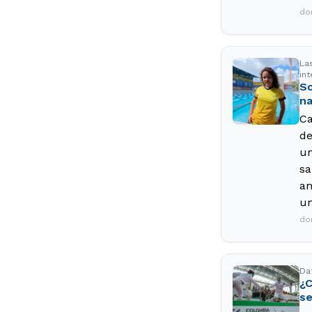
do
La
int
Sc
na
Ca
de
un
sa
am
un
do
Da
¿C
se