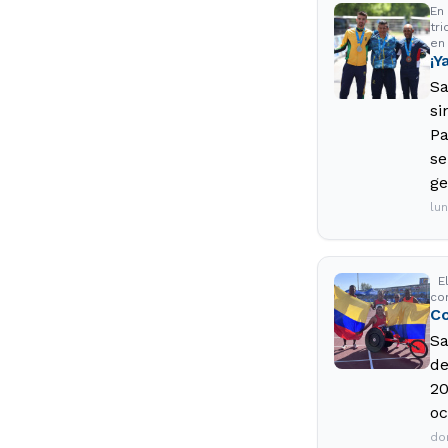
En 
tr
en 
¡Y
Sa
si
Pa
se
ge
lu
El
con
Co
Sa
de
20
oc
do