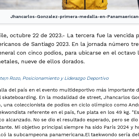
Jhancarlos-Gonzalez-primera-medalla-en-Panamaerican
ile, octubre 22 de 2023.- La tercera fue la vencida 
icanos de Santiago 2023. En la jornada número tres,
eneral con cinco podios, para ubicarse en el octavo
metales, nueve de ellos dorados.
te;n Rozo, Posicionamiento y Liderazgo Deportivo
la del país en el evento multideportivo más importante de
l skateboarding. En la modalidad de street, Jhancarlos Go
, una coleccionista de podios en ciclo olímpico como And
ekwondista referente en el país, fue plata en los 49 kg. "
ico alcanzado. No se dio el resultado esperado, pero se di
ante. Mi objetivo principal siempre ha sido París 2024 y 
tacó la subcampeona panamericana.
El taekwondo sería del