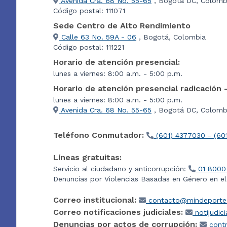
Avenida Cra. 68 No. 55-65
, Bogotá DC, Colomb
Código postal: 111071
Sede Centro de Alto Rendimiento
Calle 63 No. 59A - 06
, Bogotá, Colombia
Código postal: 111221
Horario de atención presencial:
lunes a viernes: 8:00 a.m. - 5:00 p.m.
Horario de atención presencial radicación 
lunes a viernes: 8:00 a.m. - 5:00 p.m.
Avenida Cra. 68 No. 55-65
, Bogotá DC, Colombi
Teléfono Conmutador:
(601) 4377030 - (60
Líneas gratuitas:
Servicio al ciudadano y anticorrupción:
01 8000
Denuncias por Violencias Basadas en Género en e
Correo institucional:
contacto@mindeporte.
Correo notificaciones judiciales:
notijudic
Denuncias por actos de corrupción:
contr