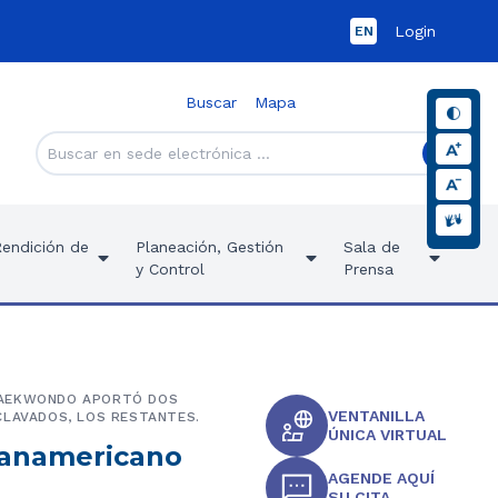
Login
EN
Buscar
Mapa
Rendición de
Planeación, Gestión
Sala de
y Control
Prensa
 TAEKWONDO APORTÓ DOS
VENTANILLA
CLAVADOS, LOS RESTANTES.
ÚNICA VIRTUAL
panamericano
AGENDE AQUÍ
SU CITA