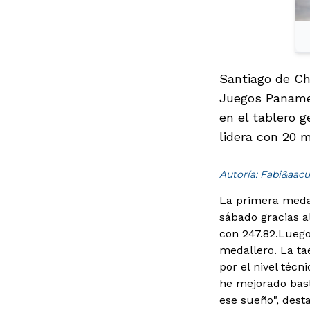
Santiago de Ch
Juegos Panamer
en el tablero g
lidera con 20 
Autoría: Fabi&aacu
La primera medal
sábado gracias a
con 247.82.
Luego
medallero. La ta
por el nivel técn
he mejorado bast
ese sueño", des