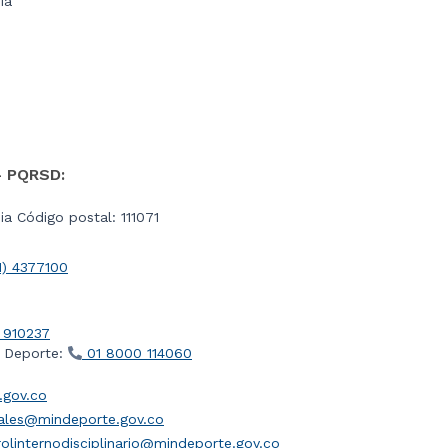
ia
- PQRSD:
a Código postal: 111071
1) 4377100
 910237
l Deporte:
01 8000 114060
gov.co
iales@mindeporte.gov.co
olinternodisciplinario@mindeporte.gov.co