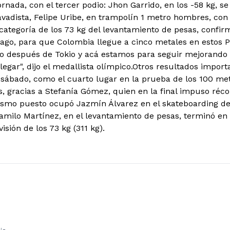
rnada, con el tercer podio: Jhon Garrido, en los -58 kg, s
avadista, Felipe Uribe, en trampolín 1 metro hombres, con
ategoría de los 73 kg del levantamiento de pesas, confirmó
iago, para que Colombia llegue a cinco metales en estos 
 después de Tokio y acá estamos para seguir mejorando 
legar", dijo el medallista olímpico.
Otros resultados importa
sábado, como el cuarto lugar en la prueba de los 100 me
s, gracias a Stefanía Gómez, quien en la final impuso réc
smo puesto ocupó Jazmín Álvarez en el skateboarding del 
milo Martínez, en el levantamiento de pesas, terminó en la
isión de los 73 kg (311 kg).