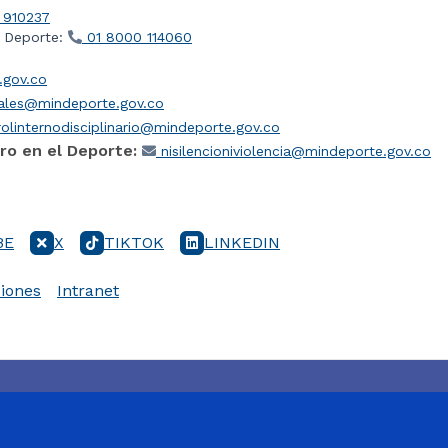
 910237
l Deporte:
01 8000 114060
gov.co
iales@mindeporte.gov.co
olinternodisciplinario@mindeporte.gov.co
ro en el Deporte:
nisilencioniviolencia@mindeporte.gov.co
BE
X
TIKTOK
LINKEDIN
iones
Intranet