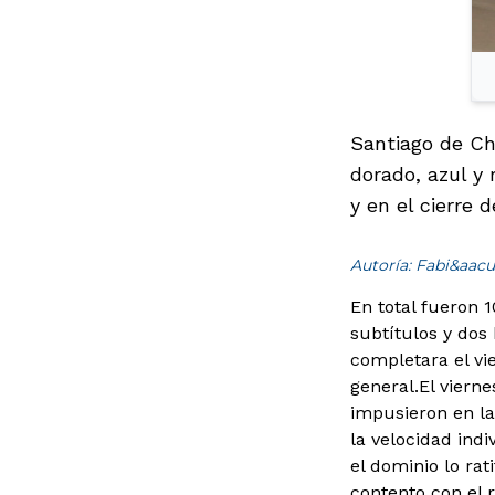
Santiago de Ch
dorado, azul y 
y en el cierre 
Autoría: Fabi&aacu
En total fueron 
subtítulos y dos
completara el vi
general.
El viern
impusieron en la
la velocidad ind
el dominio lo rat
contento con el 