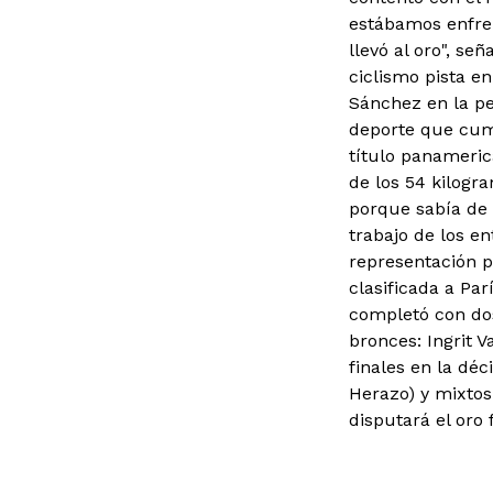
estábamos enfren
llevó al oro", se
ciclismo pista e
Sánchez en la pe
deporte que cump
título panamerica
de los 54 kilogra
porque sabía de 
trabajo de los e
representación p
clasificada a Par
completó con dos
bronces: Ingrit V
finales en la dé
Herazo) y mixtos 
disputará el oro f