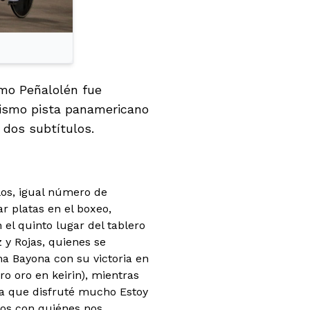
omo Peñalolén fue
clismo pista panamericano
 dos subtítulos.
ulos, igual número de
r platas en el boxeo,
 el quinto lugar del tablero
 y Rojas, quienes se
a Bayona con su victoria en
ro oro en keirin), mientras
a que disfruté mucho Estoy
mos con quiénes nos