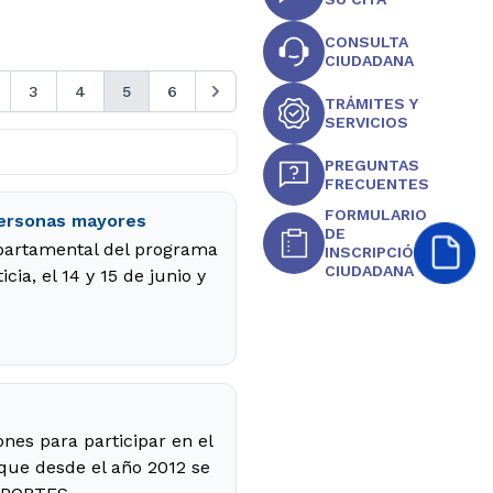
CONSULTA
CIUDADANA
3
4
5
6
TRÁMITES Y
SERVICIOS
PREGUNTAS
FRECUENTES
FORMULARIO
personas mayores
DE
partamental del programa
INSCRIPCIÓN
CIUDADANA
ia, el 14 y 15 de junio y
nes para participar en el
ue desde el año 2012 se