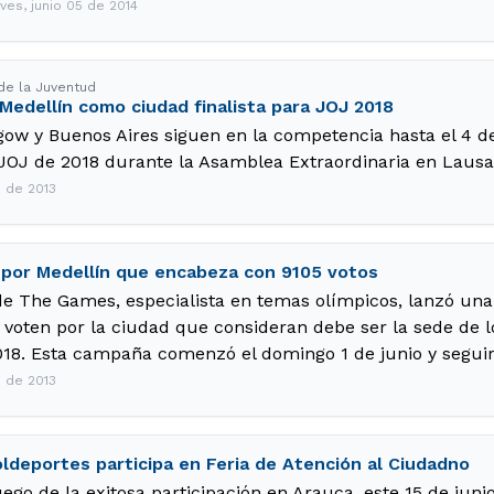
ves, junio 05 de 2014
de la Juventud
 Medellín como ciudad finalista para JOJ 2018
gow y Buenos Aires siguen en la competencia hasta el 4 de
 JOJ de 2018 durante la Asamblea Extraordinaria en Lausa
5 de 2013
 por Medellín que encabeza con 9105 votos
ide The Games, especialista en temas olímpicos, lanzó una
voten por la ciudad que consideran debe ser la sede de 
18. Esta campaña comenzó el domingo 1 de junio y seguirá 
5 de 2013
ldeportes participa en Feria de Atención al Ciudadno
ego de la exitosa participación en Arauca, este 15 de juni