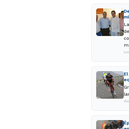
De
mi
La
de
co
mu
lu
El
eq
Gr
la
do
Ép
en