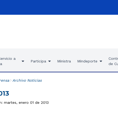
ervicio a
Contr
Participa
Ministra
Mindeporte
ía
de C
rensa
Archivo Noticias
013
n: martes, enero 01 de 2013