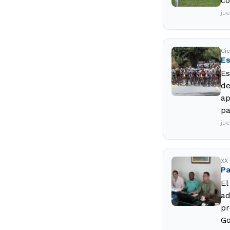
co
jue
Ci
Es
Es
de
ap
pa
jue
XX
Pa
El
ad
pr
Go