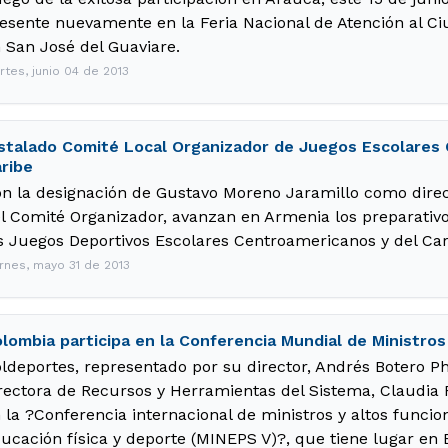
esente nuevamente en la Feria Nacional de Atención al Ci
 San José del Guaviare.
rtes, junio 04 de 2013
stalado Comité Local Organizador de Juegos Escolares
ribe
n la designación de Gustavo Moreno Jaramillo como dire
l Comité Organizador, avanzan en Armenia los preparativo
s Juegos Deportivos Escolares Centroamericanos y del Car
ernes, mayo 31 de 2013
lombia participa en la Conferencia Mundial de Ministro
ldeportes, representado por su director, Andrés Botero Ph
rectora de Recursos y Herramientas del Sistema, Claudia 
 la ?Conferencia internacional de ministros y altos funci
ucación física y deporte (MINEPS V)?, que tiene lugar en 