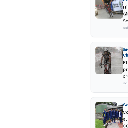
Hi
Gi
Se
sá
&i
Ci
El
pr
cr
do
Se
Co
el
CO