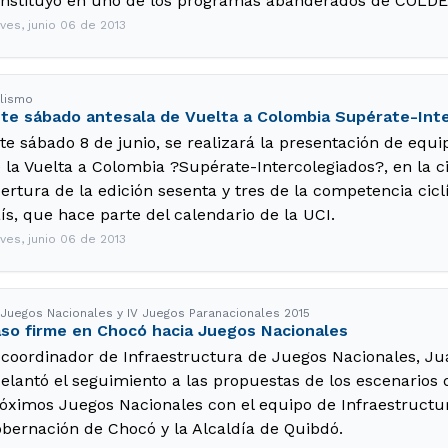
nstituyó en uno de los programas abanderados de COLD
ves, junio 06 de 2013
clismo
te sábado antesala de Vuelta a Colombia Supérate-Int
te sábado 8 de junio, se realizará la presentación de equi
 la Vuelta a Colombia ?Supérate-Intercolegiados?, en la 
ertura de la edición sesenta y tres de la competencia cic
ís, que hace parte del calendario de la UCI.
ves, junio 06 de 2013
 Juegos Nacionales y IV Juegos Paranacionales 2015
so firme en Chocó hacia Juegos Nacionales
 coordinador de Infraestructura de Juegos Nacionales, Ju
elantó el seguimiento a las propuestas de los escenarios 
óximos Juegos Nacionales con el equipo de Infraestructur
bernación de Chocó y la Alcaldía de Quibdó.