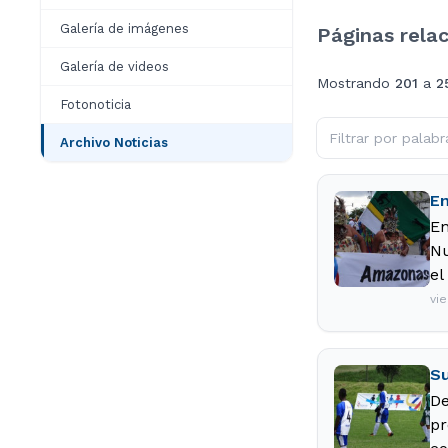
Galería de imágenes
Páginas rela
Galería de videos
Mostrando
201
a
2
Fotonoticia
Archivo Noticias
En
En
Nu
el
vie
Su
De
pr