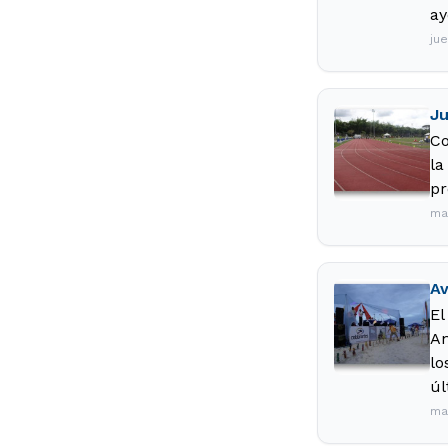
ay
ju
Ju
Co
la
pr
ma
Av
El
An
lo
úl
ma