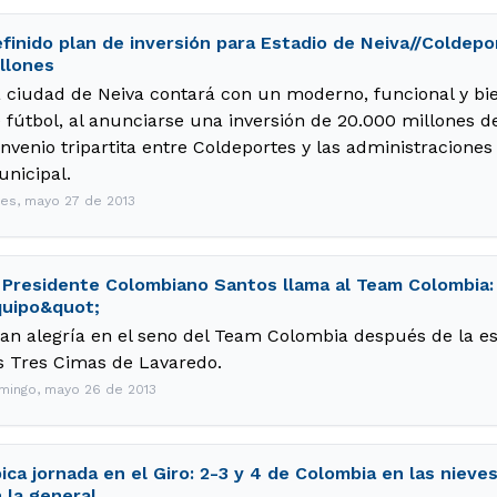
finido plan de inversión para Estadio de Neiva//Coldepor
llones
 ciudad de Neiva contará con un moderno, funcional y bi
 fútbol, al anunciarse una inversión de 20.000 millones 
nvenio tripartita entre Coldeportes y las administracione
nicipal.
nes, mayo 27 de 2013
 Presidente Colombiano Santos llama al Team Colombia:
uipo&quot;
an alegría en el seno del Team Colombia después de la e
s Tres Cimas de Lavaredo.
mingo, mayo 26 de 2013
ica jornada en el Giro: 2-3 y 4 de Colombia en las nieve
 la general