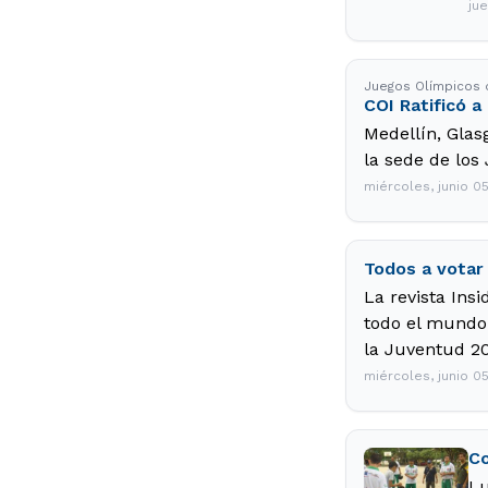
jue
Juegos Olímpicos 
COI Ratificó a
Medellín, Glas
la sede de los
miércoles, junio 0
Todos a votar
La revista Ins
todo el mundo 
la Juventud 20
miércoles, junio 0
Co
Lu