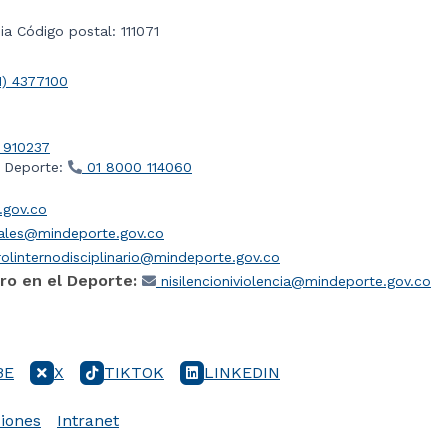
a Código postal: 111071
1) 4377100
 910237
l Deporte:
01 8000 114060
gov.co
iales@mindeporte.gov.co
olinternodisciplinario@mindeporte.gov.co
ro en el Deporte:
nisilencioniviolencia@mindeporte.gov.co
BE
X
TIKTOK
LINKEDIN
iones
Intranet