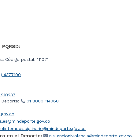
- PQRSD:
a Código postal: 111071
1) 4377100
 910237
l Deporte:
01 8000 114060
gov.co
iales@mindeporte.gov.co
olinternodisciplinario@mindeporte.gov.co
ro en el Deporte:
nisilencioniviolencia@mindeporte.gov.co