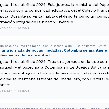
gotá, 11 de abril de 2024. Este jueves, la ministra del Depo
teractuó con la comunidad educativa del el Colegio Franc
gotá. Durante su visita, habló del deporte como un comp
rmación integral de la niñez y juventud.
ves, abril 11 de 2024
 delegación sumó una medalla en la categoría de 59 kg en karate kumite, c
 una jornada de pocas medallas, Colombia se mantiene 
livarianos de la Juventud
gotá, 11 de abril de 2024. Tras una jornada en la que c
 squash y el boxeo para Colombia en los Juegos Bolivarian
e solo se entregaron tres medallas de oro, todas en karat
cional se mantiene al frente del medallero, con un total de
onces.
ves, abril 11 de 2024
 emocionantes competencias, disputadas en Yopal, Cúcuta, Riohacha, Cartag