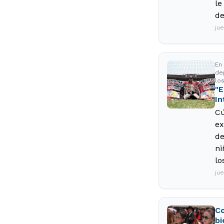
le
de
jue
En
de
lo
"E
In
Cú
ex
de
ni
lo
jue
Co
bi