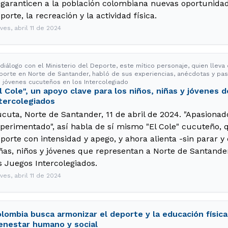
 garanticen a la población colombiana nuevas oportunidad
porte, la recreación y la actividad física.
ves, abril 11 de 2024
 diálogo con el Ministerio del Deporte, este mítico personaje, quien llev
porte en Norte de Santander, habló de sus experiencias, anécdotas y pasio
s jóvenes cucuteños en los Intercolegiado
l Cole", un apoyo clave para los niños, niñas y jóvenes
tercolegiados
cuta, Norte de Santander, 11 de abril de 2024. "Apasionad
perimentado", así habla de sí mismo "El Cole" cucuteño, q
porte con intensidad y apego, y ahora alienta -sin parar y
ñas, niños y jóvenes que representan a Norte de Santander
s Juegos Intercolegiados.
ves, abril 11 de 2024
lombia busca armonizar el deporte y la educación físic
enestar humano y social