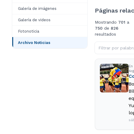
Galería de imágenes
Páginas rela
Galería de videos
Mostrando
701
a
750
de
826
Fotonoticia
resultados
Archivo Noticias
En
Arg
Co
Bo
Bi
eq
Yu
lo
sá