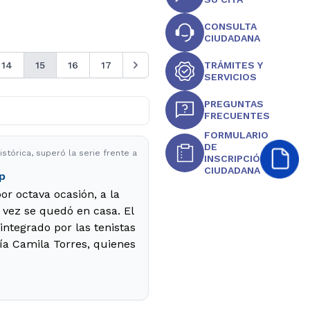
CONSULTA
CIUDADANA
14
15
16
17
TRÁMITES Y
SERVICIOS
PREGUNTAS
FRECUENTES
FORMULARIO
DE
stórica, superó la serie frente a
INSCRIPCIÓN
CIUDADANA
up
or octava ocasión, a la
 vez se quedó en casa. El
integrado por las tenistas
ía Camila Torres, quienes