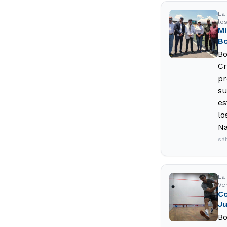
La
lo
Mi
B
Bo
Cr
pr
su
es
lo
Na
sá
La
Ve
Co
J
Bo