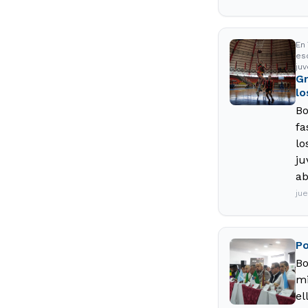
En
esc
juv
Gr
lo
Bo
fa
lo
ju
ab
jue
Po
Bo
mi
el