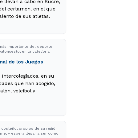
e llevan a cabo en Sucre,
del certamen, en el que
alento de sus atletas.
o más importante del deporte
 baloncesto, en la categoría
onal de los Juegos
 Intercolegiados, en su
iudades que han acogido,
alón, voleibol y
costeño, propios de su región
me, y espera llegar a ser como