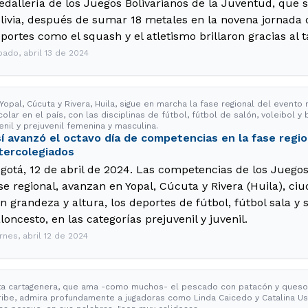
dallería de los Juegos Bolivarianos de la Juventud, que s
livia, después de sumar 18 metales en la novena jornada 
portes como el squash y el atletismo brillaron gracias al t
bado, abril 13 de 2024
 Yopal, Cúcuta y Rivera, Huila, sigue en marcha la fase regional del event
olar en el país, con las disciplinas de fútbol, fútbol de salón, voleibol y
enil y prejuvenil femenina y masculina.
í avanzó el octavo día de competencias en la fase regi
tercolegiados
gotá, 12 de abril de 2024. Las competencias de los Juegos
se regional, avanzan en Yopal, Cúcuta y Rivera (Huila), c
n grandeza y altura, los deportes de fútbol, fútbol sala y s
loncesto, en las categorías prejuvenil y juvenil.
rnes, abril 12 de 2024
ta cartagenera, que ama -como muchos- el pescado con patacón y queso 
ribe, admira profundamente a jugadoras como Linda Caicedo y Catalina Us