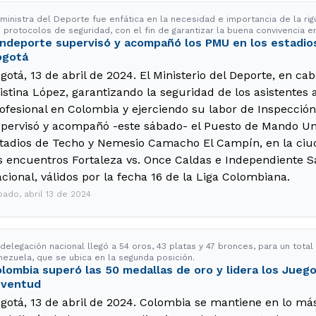
 ministra del Deporte fue enfática en la necesidad e importancia de la ri
s protocolos de seguridad, con el fin de garantizar la buena convivencia e
ndeporte supervisó y acompañó los PMU en los estadios
ogotá
gotá, 13 de abril de 2024. El Ministerio del Deporte, en ca
istina López, garantizando la seguridad de los asistentes a
ofesional en Colombia y ejerciendo su labor de Inspección, 
pervisó y acompañó -este sábado- el Puesto de Mando Un
tadios de Techo y Nemesio Camacho El Campín, en la ciud
s encuentros Fortaleza vs. Once Caldas e Independiente Sa
cional, válidos por la fecha 16 de la Liga Colombiana.
bado, abril 13 de 2024
 delegación nacional llegó a 54 oros, 43 platas y 47 bronces, para un tota
nezuela, que se ubica en la segunda posición.
lombia superó las 50 medallas de oro y lidera los Juego
uventud
gotá, 13 de abril de 2024. Colombia se mantiene en lo más