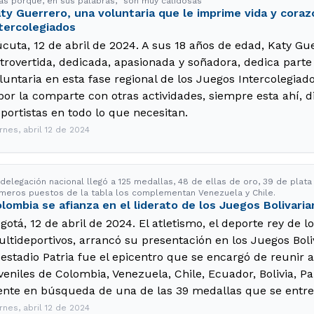
las porque, en sus palabras, "son muy calidosas
ty Guerrero, una voluntaria que le imprime vida y coraz
tercolegiados
cuta, 12 de abril de 2024. A sus 18 años de edad, Katy Gue
trovertida, dedicada, apasionada y soñadora, dedica parte
luntaria en esta fase regional de los Juegos Intercolegiad
bor la comparte con otras actividades, siempre esta ahí, d
portistas en todo lo que necesitan.
rnes, abril 12 de 2024
 delegación nacional llegó a 125 medallas, 48 de ellas de oro, 39 de plata
imeros puestos de la tabla los complementan Venezuela y Chile.
lombia se afianza en el liderato de los Juegos Bolivari
gotá, 12 de abril de 2024. El atletismo, el deporte rey de l
ltideportivos, arrancó su presentación en los Juegos Boli
 estadio Patria fue el epicentro que se encargó de reunir a
veniles de Colombia, Venezuela, Chile, Ecuador, Bolivia, P
ente en búsqueda de una de las 39 medallas que se entre
rnes, abril 12 de 2024