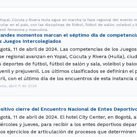
 Yopal, Cúcuta y Rivera Huila sigue en marcha la fase regional del evento
olar en el país, con las disciplinas de fútbol, fútbol de salón, voleibol y
enil femenina y masculina.
andes momentos marcan el séptimo día de competencias
s Juegos Intercolegiados
gotá, 11 de abril de 2024. Las competencias de los Juegos
se regional avanzan en Yopal, Cúcuta y Rivera (Huila), ci
s deportes de fútbol, fútbol de salón y sala, voleibol y bal
venil y prejuvenil. Los últimos clasificados se definirán e
ril, con el último día de los encuentros de esta instancia
ves, abril 11 de 2024
sitivo cierre del Encuentro Nacional de Entes Deporti
gotá, 11 de abril de 2024. El hotel City Center, en Bogotá, 
ércoles y jueves, para recibir a los entes deportivos depa
los ejercicios de articulación de procesos que determine