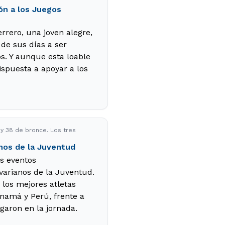
ón a los Juegos
rrero, una joven alegre,
 de sus días a ser
os. Y aunque esta loable
ispuesta a apoyar a los
 y 38 de bronce. Los tres
anos de la Juventud
os eventos
varianos de la Juventud.
 los mejores atletas
anamá y Perú, frente a
garon en la jornada.