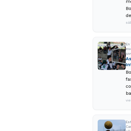
me
Bo
de
sá
En
esc
juv
As
In
Bo
fa
co
ba
vie
Es
Ca