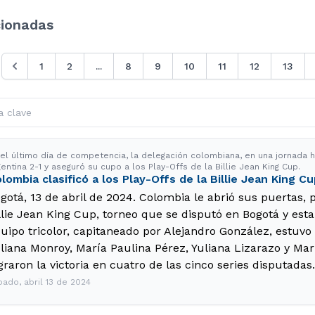
cionadas
1
2
...
8
9
10
11
12
13
 el último día de competencia, la delegación colombiana, en una jornada hi
entina 2-1 y aseguró su cupo a los Play-Offs de la Billie Jean King Cup.
lombia clasificó a los Play-Offs de la Billie Jean King C
gotá, 13 de abril de 2024. Colombia le abrió sus puertas, p
llie Jean King Cup, torneo que se disputó en Bogotá y esta
uipo tricolor, capitaneado por Alejandro González, estuvo 
liana Monroy, María Paulina Pérez, Yuliana Lizarazo y Mar
graron la victoria en cuatro de las cinco series disputadas.
bado, abril 13 de 2024