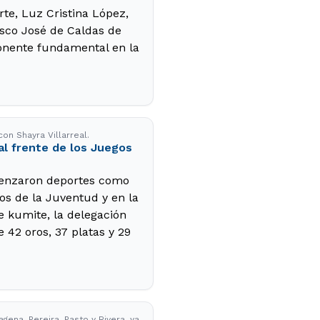
rte, Luz Cristina López,
isco José de Caldas de
onente fundamental en la
on Shayra Villarreal.
al frente de los Juegos
omenzaron deportes como
os de la Juventud y en la
e kumite, la delegación
 42 oros, 37 platas y 29
ena, Pereira, Pasto y Rivera, ya