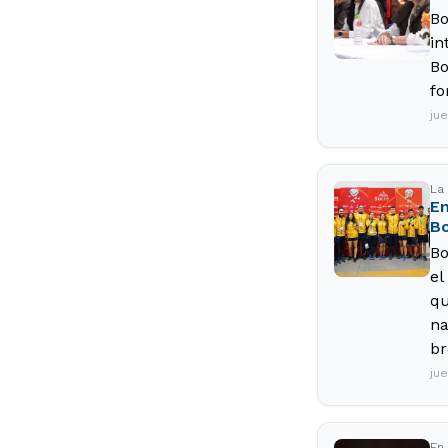
Bo
in
Bo
fo
jue
La
En
Bo
Bo
el
qu
na
br
jue
En