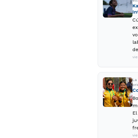
el
Ka
In
Cú
ex
vo
la
de
vie
La
pr
Co
Bo
mu
El
ju
fr
vie