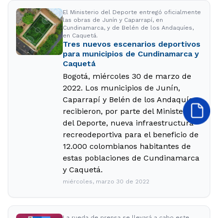
El Ministerio del Deporte entregó oficialmente
las obras de Junín y Caparrapí, en
Cundinamarca, y de Belén de los Andaquíes,
en Caquetá.
Tres nuevos escenarios deportivos
para municipios de Cundinamarca y
Caquetá
Bogotá, miércoles 30 de marzo de
2022. Los municipios de Junín,
Caparrapí y Belén de los Andaquíes
recibieron, por parte del Ministerio
del Deporte, nueva infraestructura
recreodeportiva para el beneficio de
12.000 colombianos habitantes de
estas poblaciones de Cundinamarca
y Caquetá.
miércoles, marzo 30 de 2022
La rueda de prensa se llevará a cabo este