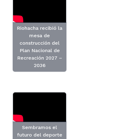
Riohacha recibió la
mesa de
construcción del
Plan Nacional de
Recreación 2027 –
2036
Sembramos el
futuro del deporte