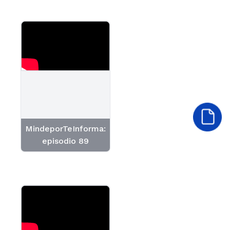
MindeporTeInforma:
episodio 89