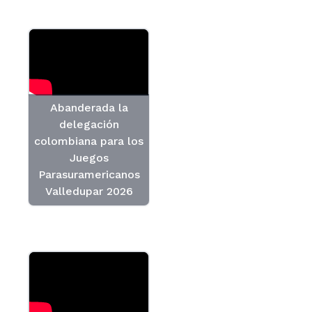
Abanderada la
delegación
colombiana para los
Juegos
Parasuramericanos
Valledupar 2026