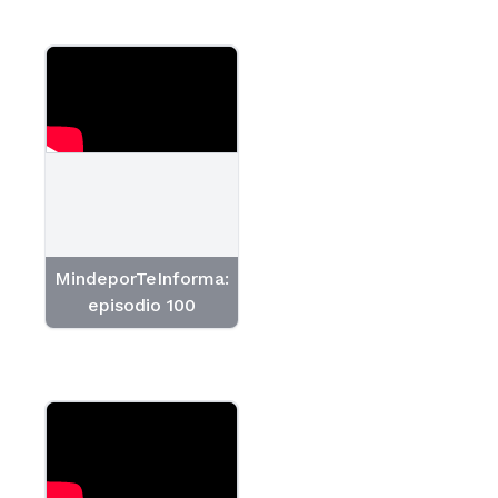
MindeporTeInforma:
episodio 100