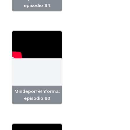
episodio 94
MindeporTeInforma:
episodio 93