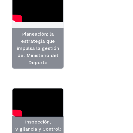
Planeación: la
estrategia que
impulsa la gestión
del Ministerio del
Deporte
Inspección,
Vigilancia y Control: