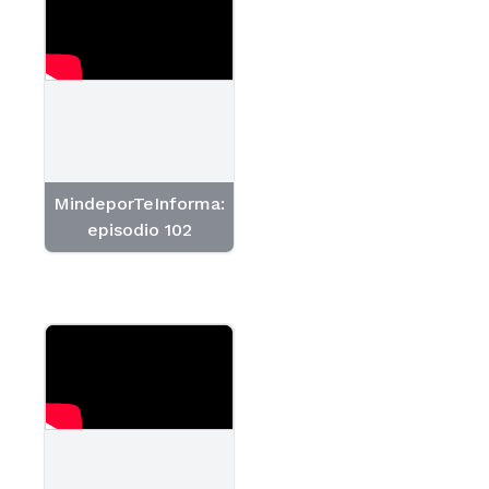
MindeporTeInforma:
episodio 102