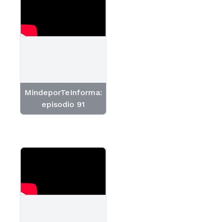
MindeporTeInforma:
episodio 91