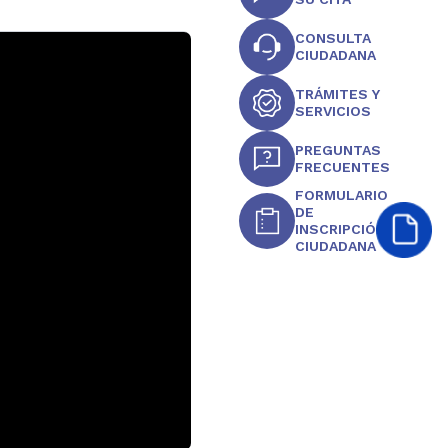
CONSULTA
CIUDADANA
TRÁMITES Y
SERVICIOS
PREGUNTAS
FRECUENTES
FORMULARIO
DE
INSCRIPCIÓN
CIUDADANA