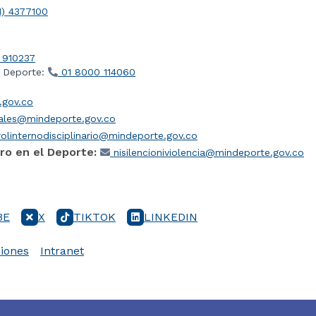
1) 4377100
 910237
l Deporte:
01 8000 114060
gov.co
iales@mindeporte.gov.co
olinternodisciplinario@mindeporte.gov.co
ro en el Deporte:
nisilencioniviolencia@mindeporte.gov.co
BE
X
TIKTOK
LINKEDIN
iones
Intranet