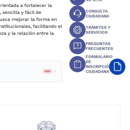
ientada a fortalecer la
CONSULTA
sencilla y fácil de
CIUDADANA
busca mejorar la forma en
titucionales, facilitando el
TRÁMITES Y
SERVICIOS
za y la relación entre la
PREGUNTAS
FRECUENTES
FORMULARIO
DE
INSCRIPCIÓN
CIUDADANA
PDF