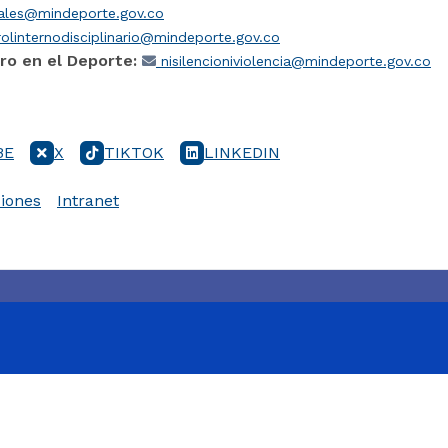
iales@mindeporte.gov.co
olinternodisciplinario@mindeporte.gov.co
ro en el Deporte:
nisilencioniviolencia@mindeporte.gov.co
BE
X
TIKTOK
LINKEDIN
iones
Intranet