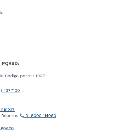
ia
- PQRSD:
a Código postal: 111071
1) 4377100
 910237
l Deporte:
01 8000 114060
gov.co