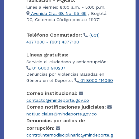
radicación - PQRSD:
lunes a viernes: 8:00 a.m. - 5:00 p.m.
Avenida Cra. 68 No. 55-65
, Bogotá
DC, Colombia Código postal: 111071
Teléfono Conmutador:
(601)
4377030 - (601) 4377100
Líneas gratuitas:
Servicio al ciudadano y anticorrupción:
01 8000 910237
Denuncias por Violencias Basadas en
Género en el Deporte:
01 8000 114060
Correo institucional:
contacto@mindeporte.gov.co
Correo notificaciones judiciales:
notijudiciales@mindeporte.gov.co
Denuncias por actos de
corrupción:
controlinternodisciplinario@mindeporte.g