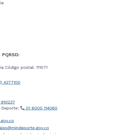
ia
- PQRSD:
a Código postal: 111071
1) 4377100
 910237
l Deporte:
01 8000 114060
gov.co
iales@mindeporte.gov.co