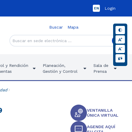
Login
EN
Buscar
Mapa
ol y Rendición
Planeación,
Sala de
uentas
Gestión y Control
Prensa
idad
9
VENTANILLA
ÚNICA VIRTUAL
AGENDE AQUÍ
SU CITA