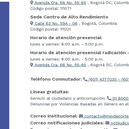
Avenida Cra. 68 No. 55-65
, Bogotá DC, Colomb
Código postal: 111071
Sede Centro de Alto Rendimiento
Calle 63 No. 59A - 06
, Bogotá, Colombia
Código postal: 111221
Horario de atención presencial:
lunes a viernes: 8:00 a.m. - 5:00 p.m.
Horario de atención presencial radicación 
lunes a viernes: 8:00 a.m. - 5:00 p.m.
Avenida Cra. 68 No. 55-65
, Bogotá DC, Colombi
Teléfono Conmutador:
(601) 4377030 - (60
Líneas gratuitas:
Servicio al ciudadano y anticorrupción:
01 8000
Denuncias por Violencias Basadas en Género en e
Correo institucional:
contacto@mindeporte.
Correo notificaciones judiciales:
notijudic