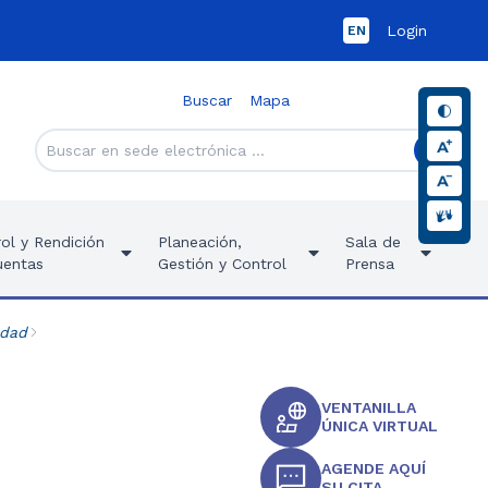
Login
EN
Buscar
Mapa
ol y Rendición
Planeación,
Sala de
uentas
Gestión y Control
Prensa
idad
VENTANILLA
ÚNICA VIRTUAL
AGENDE AQUÍ
SU CITA