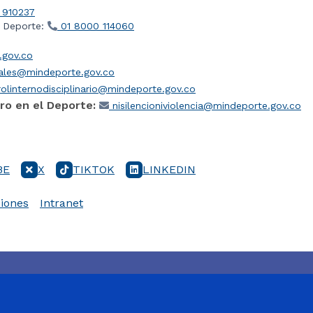
 910237
l Deporte:
01 8000 114060
gov.co
iales@mindeporte.gov.co
olinternodisciplinario@mindeporte.gov.co
ro en el Deporte:
nisilencioniviolencia@mindeporte.gov.co
BE
X
TIKTOK
LINKEDIN
iones
Intranet