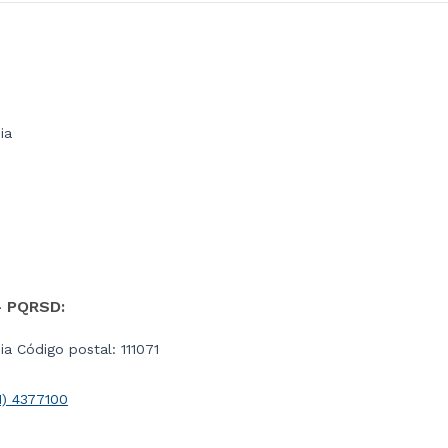
ia
- PQRSD:
a Código postal: 111071
1) 4377100