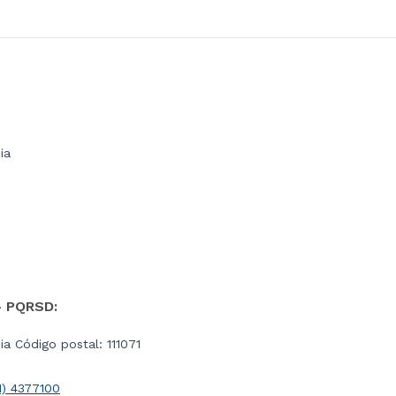
ia
- PQRSD:
a Código postal: 111071
1) 4377100