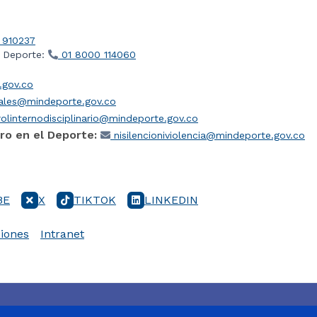
 910237
l Deporte:
01 8000 114060
gov.co
iales@mindeporte.gov.co
olinternodisciplinario@mindeporte.gov.co
ro en el Deporte:
nisilencioniviolencia@mindeporte.gov.co
BE
X
TIKTOK
LINKEDIN
iones
Intranet