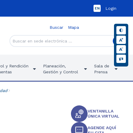
Login
EN
Buscar
Mapa
ol y Rendición
Planeación,
Sala de
uentas
Gestión y Control
Prensa
idad
VENTANILLA
ÚNICA VIRTUAL
AGENDE AQUÍ
SU CITA