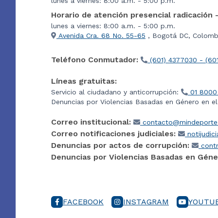
lunes a viernes: 8:00 a.m. - 5:00 p.m.
Horario de atención presencial radicación 
lunes a viernes: 8:00 a.m. - 5:00 p.m.
Avenida Cra. 68 No. 55-65
, Bogotá DC, Colombi
Teléfono Conmutador:
(601) 4377030 - (60
Líneas gratuitas:
Servicio al ciudadano y anticorrupción:
01 8000
Denuncias por Violencias Basadas en Género en e
Correo institucional:
contacto@mindeporte.
Correo notificaciones judiciales:
notijudic
Denuncias por actos de corrupción:
contr
Denuncias por Violencias Basadas en Géne
FACEBOOK
INSTAGRAM
YOUTU