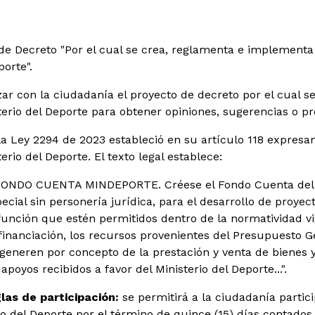
de Decreto "Por el cual se crea, reglamenta e implementa
porte".
zar con la ciudadanía el proyecto de decreto por el cual s
terio del Deporte para obtener opiniones, sugerencias o pr
a Ley 2294 de 2023 estableció en su artículo 118 expresa
erio del Deporte. El texto legal establece:
FONDO CUENTA MINDEPORTE. Créese el Fondo Cuenta del Mi
ial sin personería jurídica, para el desarrollo de proyect
unción que estén permitidos dentro de la normatividad vi
inanciación, los recursos provenientes del Presupuesto Ge
generen por concepto de la prestación y venta de bienes y
apoyos recibidos a favor del Ministerio del Deporte...".
las de participación:
se permitirá a la ciudadanía partici
o del Deporte por el término de quince (15) días contados 