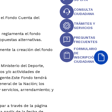
CONSULTA
CIUDADANA
 el Fondo Cuenta del
TRÁMITES Y
SERVICIOS
e reglamenta el fondo
PREGUNTAS
opuestas alternativas.
FRECUENTES
FORMULARIO
mente la creación del fondo
DE
INSCRIPCIÓN
CIUDADANA
nisterio del Deporte,
os y/o actividades de
gente.
Este Fondo tendrá
neral de la Nación; los
 servicios, arrendamiento; y
par a través de la página
a partir de la fecha de