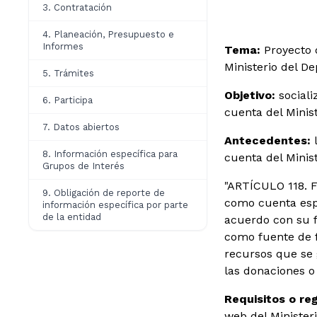
3. Contratación
4. Planeación, Presupuesto e
Informes
Tema:
Proyecto 
Ministerio del De
5. Trámites
Objetivo:
sociali
6. Participa
cuenta del Minis
7. Datos abiertos
Antecedentes:
l
8. Información específica para
cuenta del Minist
Grupos de Interés
"ARTÍCULO 118. 
9. Obligación de reporte de
como cuenta espec
información específica por parte
de la entidad
acuerdo con su f
como fuente de f
recursos que se 
las donaciones o 
Requisitos o reg
web del Ministeri