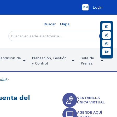
Login
EN
Buscar
Mapa
Rendición de
Planeación, Gestión
Sala de
y Control
Prensa
idad
uenta del
VENTANILLA
ÚNICA VIRTUAL
AGENDE AQUÍ
SU CITA