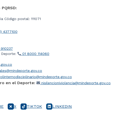
- PQRSD:
a Código postal: 111071
1) 4377100
 910237
l Deporte:
01 8000 114060
gov.co
iales@mindeporte.gov.co
olinternodisciplinario@mindeporte.gov.co
ro en el Deporte:
nisilencioniviolencia@mindeporte.gov.co
BE
X
TIKTOK
LINKEDIN