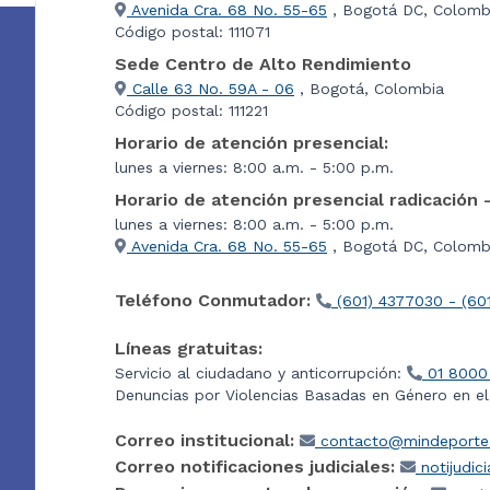
Avenida Cra. 68 No. 55-65
, Bogotá DC, Colomb
Código postal: 111071
Sede Centro de Alto Rendimiento
Calle 63 No. 59A - 06
, Bogotá, Colombia
Código postal: 111221
Horario de atención presencial:
lunes a viernes: 8:00 a.m. - 5:00 p.m.
Horario de atención presencial radicación 
lunes a viernes: 8:00 a.m. - 5:00 p.m.
Avenida Cra. 68 No. 55-65
, Bogotá DC, Colombi
Teléfono Conmutador:
(601) 4377030 - (60
Líneas gratuitas:
Servicio al ciudadano y anticorrupción:
01 8000
Denuncias por Violencias Basadas en Género en e
Correo institucional:
contacto@mindeporte.
Correo notificaciones judiciales:
notijudic