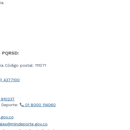
ia
- PQRSD:
a Código postal: 111071
1) 4377100
 910237
l Deporte:
01 8000 114060
gov.co
iales@mindeporte.gov.co