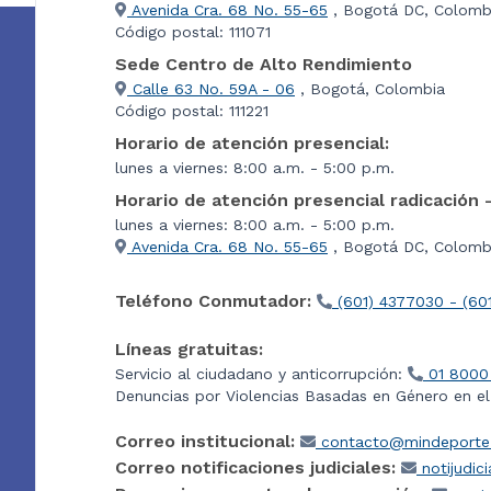
Avenida Cra. 68 No. 55-65
, Bogotá DC, Colomb
Código postal: 111071
Sede Centro de Alto Rendimiento
Calle 63 No. 59A - 06
, Bogotá, Colombia
Código postal: 111221
Horario de atención presencial:
lunes a viernes: 8:00 a.m. - 5:00 p.m.
Horario de atención presencial radicación 
lunes a viernes: 8:00 a.m. - 5:00 p.m.
Avenida Cra. 68 No. 55-65
, Bogotá DC, Colombi
Teléfono Conmutador:
(601) 4377030 - (60
Líneas gratuitas:
Servicio al ciudadano y anticorrupción:
01 8000
Denuncias por Violencias Basadas en Género en e
Correo institucional:
contacto@mindeporte.
Correo notificaciones judiciales:
notijudic