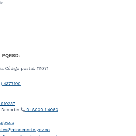
ia
- PQRSD:
a Código postal: 111071
1) 4377100
 910237
l Deporte:
01 8000 114060
gov.co
iales@mindeporte.gov.co