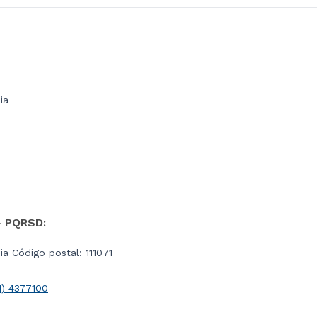
ia
- PQRSD:
a Código postal: 111071
1) 4377100