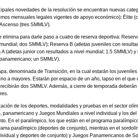
ncipales novedades de la resolución se encuentran nuevas categ
ínimos mensuales legales vigentes de apoyo económico); Élite
 Ascenso (tres SMMLV).
e elimina para darle paso a cuatro de reserva deportiva: Reserva
 mundial; dos SMMLV); Reserva B (atletas juveniles con resulta
(atletas junior con resultados a nivel mundial; 1.5 SMMLV) y 
l panamericano; un SMMLV).
pa, denominada de Transición, en la cual estarán los juvenile
no a mayores. Estarán por espacio de un año, lapso en el que 
 recibirán dos SMMLV. Además, a cierre de temporada deberán
res.
zación de los deportes, modalidades y pruebas en el sector olím
 panamericano y Juegos Mundiales a nivel individual y los del
nto. En el paralímpico, los que están en el programa paralímpi
grama paralímpico (deportes de conjunto), mientras en el sordol
dividual y deportes de conjunto) y Juegos Panamericanos de Sor