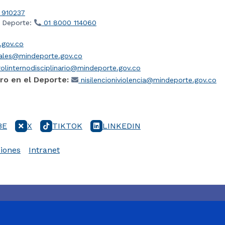
 910237
l Deporte:
01 8000 114060
gov.co
iales@mindeporte.gov.co
olinternodisciplinario@mindeporte.gov.co
ro en el Deporte:
nisilencioniviolencia@mindeporte.gov.co
BE
X
TIKTOK
LINKEDIN
iones
Intranet