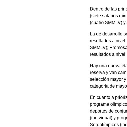
Dentro de las pri
(siete salarios m
(cuatro SMMLV) y
La de desarrollo s
resultados a nivel
SMMLV); Promesa A 
resultados a nive
Hay una nueva eta
reserva y van cami
selección mayor y
categoría de mayo
En cuanto a priori
programa olímpico,
deportes de conju
(individual) y pro
Sordolímpicos (in